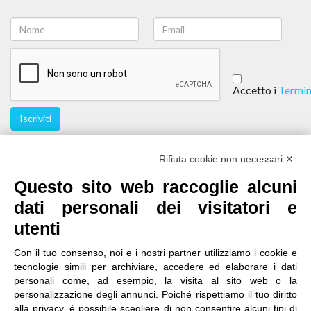
Accetto i
Termin
Iscriviti
Seguici
Rifiuta cookie non necessari ✕
Questo sito web raccoglie alcuni
dati personali dei visitatori e
utenti
Con il tuo consenso, noi e i nostri partner utilizziamo i cookie e
tecnologie simili per archiviare, accedere ed elaborare i dati
personali come, ad esempio, la visita al sito web o la
contatti
|
qualità
|
accessibilità
|
privacy
|
note legali
personalizzazione degli annunci. Poiché rispettiamo il tuo diritto
alla privacy, è possibile scegliere di non consentire alcuni tipi di