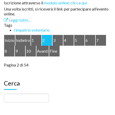
Iscrizione attraverso il
modulo online
:
clicca qui
Una volta iscritti, si riceverà il link per partecipare all’evento
online.
Leggi tutto...
Tags
rimpatrio volontario
Inizio
Indietro
1
2
3
4
5
6
7
8
9
10
Avanti
Fine
Pagina 2 di 54
Cerca