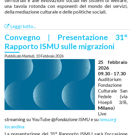
territoriali e alle innovazioni sociali nei sistemi di welfare,
una tavola rotonda con esponenti del mondo dei servizi,
della mediazione culturale e delle politiche sociali.
Leggi tutto...
Convegno | Presentazione 31°
Rapporto ISMU sulle migrazioni
Martedì, 10 Febbraio 2026
25 febbraio
2026
09.30 - 17.30
Auditorium
Fondazione
Culturale San
Fedele (via
Hoepli 3/B,
Milano
)
Live
streaming su YouTube @
Fondazione ISMU
e su
ismu.org
locandina
La presentazione del 31° Rapporto ISMU sarà l'occasione