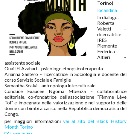
Torino)
locandina
In dialogo:
Roberta
Valetti –
ricercatrice
IRES
Piemonte
Federica
Altieri –
assistente sociale
Ouail El Azahari – psicologo etnopsicoterapeuta
Arianna Santero – ricercatrice in Sociologia e docente del
corso Servizio Sociale e Famiglie
Samantha Scalvi – antropologa interculturale
Conduce Exaucée Ngoma Mbenza – collaboratrice
editoriale, co-fondatrice dell’associazione “Fèmme Lève
Toi” e impegnata nella valorizzazione e nel supporto delle
donne con bimbi a carico nella Repubblica democratica del
Congo.
per maggiori informazioni
vai al sito del Black History
Month Torino
Leggi tutto...