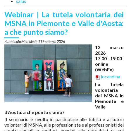
salus
Webinar | La tutela volontaria dei
MSNA in Piemonte e Valle d'Aosta:
a che punto siamo?
Mercoledì, 11 Febbraio 2026
13 marzo
2026
17.00 - 19.00
online
(WebEx)
locandina
La tutela
volontaria
dei MSNA in
Piemonte e
Valle
d'Aosta: a che punto siamo?
Il seminario è rivolto in particolare alle tutrici e ai tutori
volontari di MSNA, alle professioniste e ai professionisti dei
servizi sociali e sanitari, nonché alle operatrici e agli