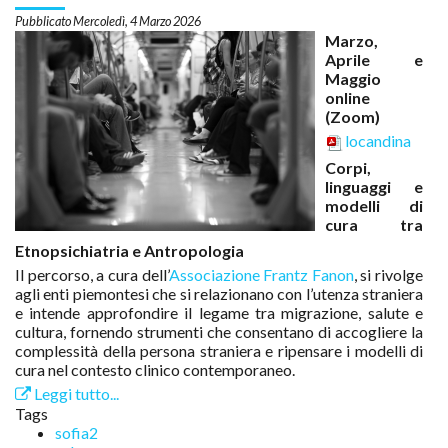
Mercoledì, 4 Marzo 2026
Marzo,
Aprile e
Maggio
online
(Zoom)
locandina
Corpi,
linguaggi e
modelli di
cura tra
Etnopsichiatria e Antropologia
Il percorso, a cura dell’
Associazione Frantz Fanon
, si rivolge
agli enti piemontesi che si relazionano con l’utenza straniera
e intende approfondire il legame tra migrazione, salute e
cultura, fornendo strumenti che consentano di accogliere la
complessità della persona straniera e ripensare i modelli di
cura nel contesto clinico contemporaneo.
Leggi tutto...
Tags
sofia2