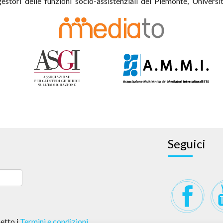
 gestori delle funzioni socio-assistenziali del Piemonte, Unive
Seguici
etto i
Termini e condizioni