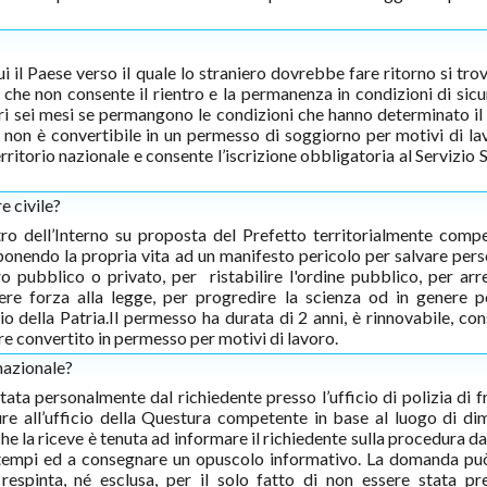
i il Paese verso il quale lo straniero dovrebbe fare ritorno si tro
che non consente il rientro e la permanenza in condizioni di sicur
iori sei mesi se permangono le condizioni che hanno determinato il 
a non è convertibile in un permesso di soggiorno per motivi di la
rritorio nazionale e consente l’iscrizione obbligatoria al Servizio 
e civile?
o dell’Interno su proposta del Prefetto territorialmente comp
ponendo la propria vita ad un manifesto pericolo per salvare pers
o pubblico o privato, per ristabilire l'ordine pubblico, per arr
nere forza alla legge, per progredire la scienza od in genere 
gio della Patria.Il permesso ha durata di 2 anni, è rinnovabile, co
ere convertito in permesso per motivi di lavoro.
nazionale?
ta personalmente dal richiedente presso l’ufficio di polizia di fr
ppure all’ufficio della Questura competente in base al luogo di di
e la riceve è tenuta ad informare il richiedente sulla procedura da
sui tempi ed a consegnare un opuscolo informativo. La domanda pu
spinta, né esclusa, per il solo fatto di non essere stata pr