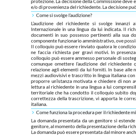
protezione. La decisione della Commissione deve es
e/o di provenienza del richiedente. La decisione può
Come si svolge l’audizione?
L’audizione del richiedente si svolge innanzi 
Internazionale in una lingua da lui indicata. Il r
documenti in suo possesso pertinenti alla sua do
componente funzionario amministrativo, ove possibi
Il colloquio può essere rinviato qualora le condizio
ne faccia richiesta per gravi motivi. In presenza
colloquio può essere ammesso personale di sostegn
comunque omettere l’audizione del richiedente q
relazione agli elementi da lui forniti. In base all
mezzi audiovisivi e trascritto in lingua italiana con
proporre un’istanza motivata e chiedere di non av
lettura al richiedente in una lingua a lui comprens
territoriale che ha condotto il colloquio subito dop
correttezza della trascrizione, vi apporta le correz
italiana.
Come funziona la procedura per il richiedente m
La domanda presentata da un genitore si estende an
genitore, al momento della presentazione della rich
La domanda può essere presentata dal minore anche 