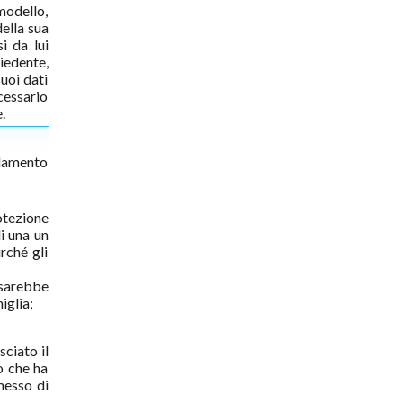
modello,
della sua
i da lui
hiedente,
uoi dati
cessario
.
olamento
otezione
i una un
rché gli
sarebbe
iglia;
sciato il
o che ha
rmesso di