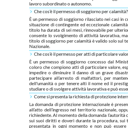
lavoro subordinato o autonomo.
Che cos’è il permesso di soggiorno per calamità?
È un permesso di soggiorno rilasciato nei casi in cu
situazione di contingente ed eccezionale calamità 
titolo ha durata di sei mesi, rinnovabile per ulter
consente lo svolgimento di attività lavorativa, m
titolo di soggiorno per calamità è valido solo sul te
Nazionale.
Che cos’è il permesso per atti di particolare valor
È un permesso di soggiorno concesso dal Ministr
coloro che compiono atti di particolare valore, es
impedire o diminuire il danno di un grave disastr
partecipare all’arresto di malfattori, per mante
dell'umanità o per tenere alti il nome ed il presti
studiare o di svolgere attività lavorativa e può ess
Come si presenta la richiesta di protezione inter
La domanda di protezione internazionale è presenta
all’atto dell’ingresso nel territorio nazionale, o
richiedente. Al momento della domanda l’autorità ch
sui suoi diritti e doveri durante la procedura, 
presentata in ogni momento e non può essere re