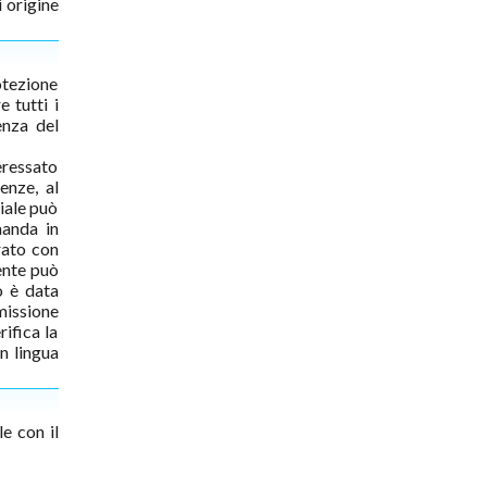
 origine
otezione
 tutti i
enza del
teressato
enze, al
iale può
manda in
trato con
dente può
o è data
missione
rifica la
in lingua
e con il