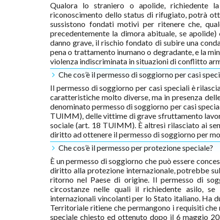
Qualora lo straniero o apolide, richiedente la
riconoscimento dello status di rifugiato, potrà ott
sussistono fondati motivi per ritenere che, qua
precedentemente la dimora abituale, se apolide) 
danno grave, il rischio fondato di subire una conda
pena o trattamento inumano o degradante, e la minacc
violenza indiscriminata in situazioni di conflitto ar
Che cos’è il permesso di soggiorno per casi speci
Il permesso di soggiorno per casi speciali è rilasci
caratteristiche molto diverse, ma in presenza delle
denominato permesso di soggiorno per casi speciali 
TUIMM), delle vittime di grave sfruttamento lavor
sociale (art. 18 TUIMM). È altresì rilasciato ai se
diritto ad ottenere il permesso di soggiorno per m
Che cos’è il permesso per protezione speciale?
È un permesso di soggiorno che può essere concess
diritto alla protezione internazionale, potrebbe su
ritorno nel Paese di origine. Il permesso di so
circostanze nelle quali il richiedente asilo, se
internazionali vincolanti per lo Stato italiano. Ha
Territoriale ritiene che permangono i requisiti che
speciale chiesto ed ottenuto dopo il 6 maggio 20