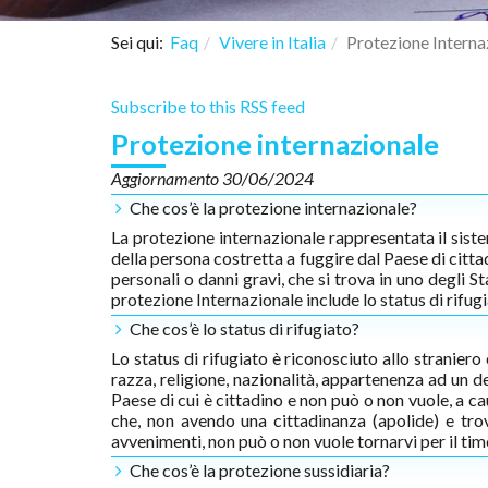
Sei qui:
Faq
Vivere in Italia
Protezione Interna
Subscribe to this RSS feed
Protezione internazionale
Aggiornamento 30/06/2024
Che cos’è la protezione internazionale?
La protezione internazionale rappresentata il siste
della persona costretta a fuggire dal Paese di citta
personali o danni gravi, che si trova in uno degli St
protezione Internazionale include lo status di rifugi
Che cos’è lo status di rifugiato?
Lo status di rifugiato è riconosciuto allo straniero
razza, religione, nazionalità, appartenenza ad un de
Paese di cui è cittadino e non può o non vuole, a c
che, non avendo una cittadinanza (apolide) e trov
avvenimenti, non può o non vuole tornarvi per il tim
Che cos’è la protezione sussidiaria?