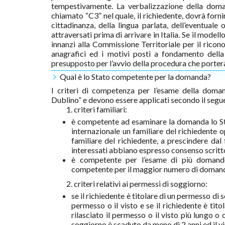
tempestivamente. La verbalizzazione della doma
chiamato “C3” nel quale, il richiedente, dovrà fornire
cittadinanza, della lingua parlata, dell’eventual
attraversati prima di arrivare in Italia. Se il modell
innanzi alla Commissione Territoriale per il rico
anagrafici ed i motivi posti a fondamento dell
presupposto per l’avvio della procedura che porterà
Qual è lo Stato competente per la domanda?
I criteri di competenza per l’esame della doma
Dublino” e devono essere applicati secondo il segu
1. criteri familiari:
è competente ad esaminare la domanda lo St
internazionale un familiare del richiedente
familiare del richiedente, a prescindere dal 
interessati abbiano espresso consenso scritto
è competente per l’esame di più domande
competente per il maggior numero di domande
2. criteri relativi ai permessi di soggiorno:
se il richiedente è titolare di un permesso di 
permesso o il visto e se il richiedente è tit
rilasciato il permesso o il visto più lungo o
soggiorno è scaduto da meno di 2 anni ed il v