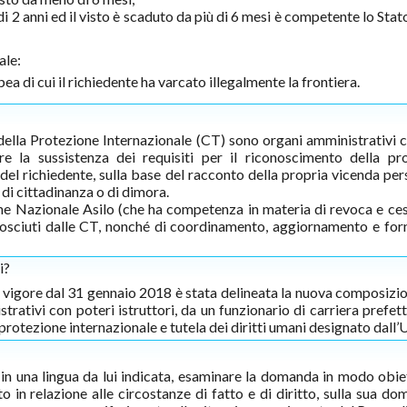
i 2 anni ed il visto è scaduto da più di 6 mesi è competente lo Stato
ale:
a di cui il richiedente ha varcato illegalmente la frontiera.
 della Protezione Internazionale (CT) sono organi amministrativi 
e la sussistenza dei requisiti per il riconoscimento della pr
del richiedente, sulla base del racconto della propria vicenda per
 di cittadinanza o di dimora.
ne Nazionale Asilo (che ha competenza in materia di revoca e ce
conosciuti dalle CT, nonché di coordinamento, aggiornamento e fo
i?
 vigore dal 31 gennaio 2018 è stata delineata la nuova composizio
ativi con poteri istruttori, da un funzionario di carriera prefett
i protezione internazionale e tutela dei diritti umani designato dal
 in una lingua da lui indicata, esaminare la domanda in modo obie
in relazione alle circostanze di fatto e di diritto, sulla sua do