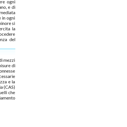
ere ogni
no, e di
mmediata
e in ogni
inore si
rcita la
rocedere
enza del
 di mezzi
misure di
connesse
ecessarie
zza e la
ria (CAS)
uelli che
diamento