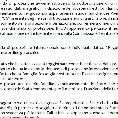
nda di protezione avviene attraverso la sottoscrizione di un 
 i suoi dati anagrafici, l’indicazione dei suoi più stretti familiari, 
e orientamento religioso e/o appartenenza etnica, nonché dei Paes
o “C3” presenta degli errori di traduzione e/o di trascrizione, il ric
noscimento della protezione Internazionale, confermerà o meno i s
a sua domanda di protezione. Il C3 rappresenta pertanto il ne
 all’audizione del richiedente innanzi alla Commissione Territoriale
nda di protezione internazionale sono individuati dal cd “Reg
ente ordine gerarchico:
ato che ha autorizzato a soggiornare come beneficiario della pr
 oppure che ha in esame la domanda di protezione internazionale d
fatto che la famiglia fosse già costituita nel Paese di origine, pu
 in tal senso;
 presentate da più familiari simultaneamente lo Stato che 
 oppure lo Stato competente per il membro più anziano della fam
soggiorno o di un visto di ingresso è competente lo Stato che ha rila
olare di più permessi d soggiorno o più visti è competente lo Stat
 con scadenza più lontana. Tali criteri si applicano anche se il pe
isto da meno di 6 mesi;