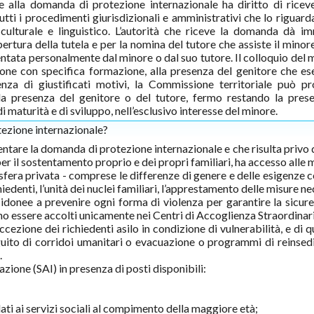
alla domanda di protezione internazionale ha diritto di ricev
ti i procedimenti giurisdizionali e amministrativi che lo riguarda
culturale e linguistico. L’autorità che riceve la domanda dà i
ertura della tutela e per la nomina del tutore che assiste il minor
tata personalmente dal minore o dal suo tutore. Il colloquio del m
e con specifica formazione, alla presenza del genitore che ese
enza di giustificati motivi, la Commissione territoriale può p
la presenza del genitore o del tutore, fermo restando la pres
 maturità e di sviluppo, nell’esclusivo interesse del minore.
tezione internazionale?
sentare la domanda di protezione internazionale e che risulta privo
per il sostentamento proprio e dei propri familiari, ha accesso alle 
 sfera privata - comprese le differenze di genere e delle esigenze 
ichiedenti, l’unità dei nuclei familiari, l’apprestamento delle misure n
 idonee a prevenire ogni forma di violenza per garantire la sicure
sono essere accolti unicamente nei Centri di Accoglienza Straordina
cezione dei richiedenti asilo in condizione di vulnerabilità, e di q
eguito di corridoi umanitari o evacuazione o programmi di reinse
.
ione (SAI) in presenza di posti disponibili:
dati ai servizi sociali al compimento della maggiore età;