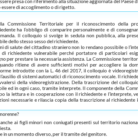
sere presa con riferimento alla situazione aggiornata del Paese di
 essere di accoglimento o di rigetto.
alla Commissione Territoriale per il riconoscimento della pr
ichiedente ha l’obbligo di comparire personalmente e di consegnare
manda. Il colloquio si svolge in seduta non pubblica, alla pres
le dello stesso sesso del richiedente.
ni di salute del cittadino straniero non lo rendano possibile o l’in
 di richiedente vulnerabile perché portatore di particolari esig
o per prestare la necessaria assistenza. La Commissione territor
uando ritiene di avere sufficienti motivi per accogliere la do
e norme introdotte con la L. 46 del 2017, il colloquio è videoregis
 l’ausilio di sistemi automatici di riconoscimento vocale. Il richie
valersi della videoregistrazione. Della trascrizione del colloqui
ibile ed in ogni caso, tramite interprete. Il componente della Com
o la lettura e in cooperazione con il richiedente e l’interprete, ve
ioni necessarie e rilascia copia della trascrizione al richiedente 
inorenne?
che ai figli minori non coniugati presenti sul territorio nazional
iesta.
in un momento diverso, per il tramite del genitore.