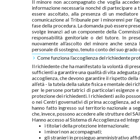
Il minore non accompagnato che voglia accedere 
informazione necessaria nonché di partecipare a tut
essere ascoltato, alla presenza di un mediatore 
comunicazione al Tribunale per i minorenni per l’ap
fase della procedura. La domanda può essere presen
svolge innanzi ad un componente della Commission
responsabilità genitoriale o del tutore. In pres
nuovamente all’ascolto del minore anche senza 
personale di sostegno, tenuto conto del suo grado di
Come funziona l’accoglienza del richiedente pro
Il richiedente che ha manifestato la volontà di pre
sufficienti a garantire una qualità di vita adeguata 
accoglienza, che devono garantire il rispetto della
all’età - la tutela della salute fisica e mentale dei r
per le persone portatrici di particolari esigenze e
protezione dei richiedenti. I richiedenti asilo pos
o nei Centri governativi di prima accoglienza, ad ec
hanno fatto ingresso sul territorio nazionale a s
che, invece, possono accedere alle strutture del SAI
Hanno accesso al Sistema di Accoglienza ed Integraz
i titolari della protezione internazionale;
i minori non accompagnati;
gli stranieri in prosieguo amministrativo affi