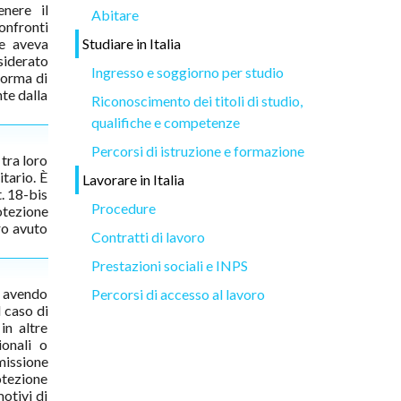
enere il
Abitare
onfronti
le aveva
Studiare in Italia
siderato
Ingresso e soggiorno per studio
forma di
nte dalla
Riconoscimento dei titoli di studio,
qualifiche e competenze
Percorsi di istruzione e formazione
 tra loro
itario. È
Lavorare in Italia
t. 18-bis
Procedure
otezione
ro avuto
Contratti di lavoro
Prestazioni sociali e INPS
n avendo
Percorsi di accesso al lavoro
 caso di
in altre
ionali o
mmissione
otezione
otivi di