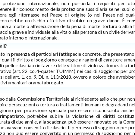
 protezione internazionale, non possieda i requisiti per ott
enere il riconoscimento della protezione sussidiaria se nei suoi c
lora egli ritornasse nel Paese di origine (o nel Paese nel qua
correrebbe un rischio effettivo di subire un grave danno. È con
nna a morte o all’esecuzione della pena di morte, tortura o altra 
ia grave e individuale alla vita o alla persona di un civile deriva
mato interno o internazionale.
ali?
ato in presenza di particolari fattispecie concrete, che presentano
 quali il diritto al soggiorno consegue a ragioni di carattere uman
quello rilasciato in favore delle vittime di violenza domestica (ar
ativo (art. 22, co. 4-quater TUIMM), nei casi di soggiorno per pr
nsi dell’art. 1, co. 9, DL n. 113/2018, ovvero a coloro che avrebbe
otivi umanitari oramai abrogato.
o dalla Commissione Territoriale al richiedente asilo che, pur no
bire persecuzioni o tortura o trattamenti inumani e degradanti nel
ggiorno per protezione speciale può essere riconosciuto anche 
 rimpatriato, potrebbe subire la violazione di diritti costituz
 durata di due anni e, alla scadenza, può essere rinnovato se la Co
 ne avevano consentito il rilascio. Il permesso di soggiorno per pr
23 non può essere convertito in un permesso di soggiorno per m