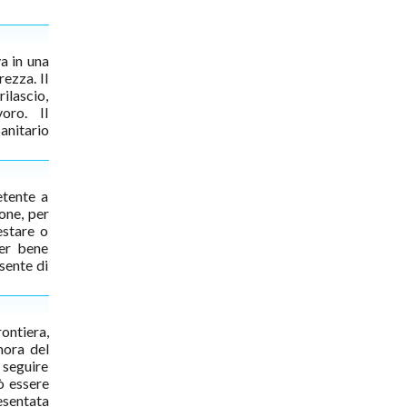
va in una
ezza. Il
rilascio,
voro. Il
Sanitario
etente a
one, per
estare o
per bene
nsente di
ontiera,
mora del
 seguire
ò essere
esentata