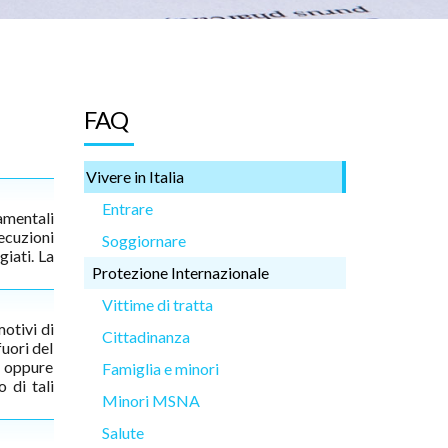
FAQ
Vivere in Italia
Entrare
amentali
secuzioni
Soggiornare
giati. La
Protezione Internazionale
Vittime di tratta
motivi di
Cittadinanza
fuori del
; oppure
Famiglia e minori
 di tali
Minori MSNA
Salute