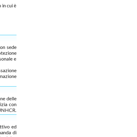
 in cui è
con sede
otezione
sonale e
ssazione
rmazione
ne delle
izia con
l’UNHCR.
ttivo ed
manda di