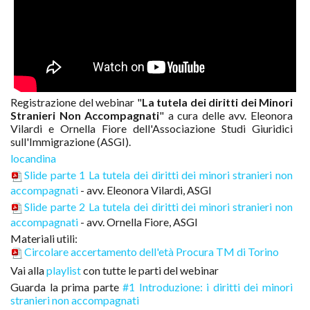
Registrazione del webinar "
La tutela dei diritti dei Minori
Stranieri Non Accompagnati
" a cura delle avv. Eleonora
Vilardi e Ornella Fiore dell'Associazione Studi Giuridici
sull'Immigrazione (ASGI).
locandina
Slide parte 1 La tutela dei diritti dei minori stranieri non
accompagnati
- avv. Eleonora Vilardi, ASGI
Slide parte 2 La tutela dei diritti dei minori stranieri non
accompagnati
- avv. Ornella Fiore, ASGI
Materiali utili:
Circolare accertamento dell'età Procura TM di Torino
Vai alla
playlist
con tutte le parti del webinar
Guarda la prima parte
#1 Introduzione: i diritti dei minori
stranieri non accompagnati