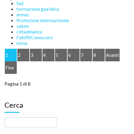
fad
formazione giuridica
ermes
Protezione internazionale
salute
cittadinanza
FattiRiConoscere
msna
1
2
3
4
5
6
7
8
Avanti
Fine
Pagina 1 di 8
Cerca