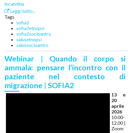
locandina
Leggi tutto...
Tags
sofia2
sofia2etnopsi
sofia2socioantro
salusetnopsi
salussocioantro
Webinar | Quando il corpo si
ammala: pensare l’incontro con il
paziente nel contesto di
migrazione | SOFIA2
13 e
20
aprile
2026
10.00-
12.00 |
Zoom