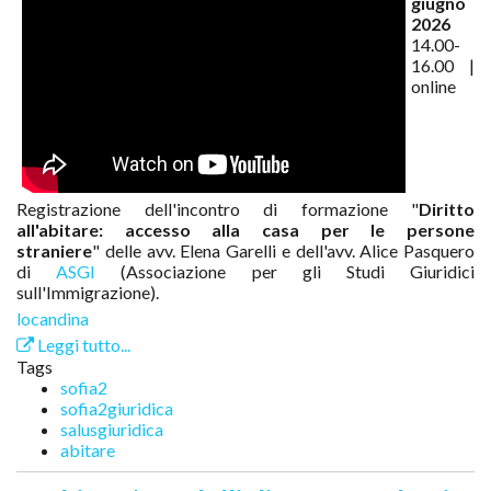
giugno
2026
14.00-
16.00 |
online
Registrazione dell'incontro di formazione "
Diritto
all'abitare: accesso alla casa per le persone
straniere
" delle avv. Elena Garelli e dell'avv. Alice Pasquero
di
ASGI
(Associazione per gli Studi Giuridici
sull'Immigrazione).
locandina
Leggi tutto...
Tags
sofia2
sofia2giuridica
salusgiuridica
abitare