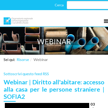
WEBINAR
Sei qui:
Risorse
Webinar
Sottoscrivi questo feed RSS
Webinar | Diritto all'abitare: accesso
alla casa per le persone straniere |
SOFIA2
03