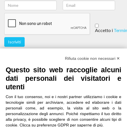
Accetto i
Termin
Iscriviti
Seguici
Rifiuta cookie non necessari ✕
Questo sito web raccoglie alcuni
dati personali dei visitatori e
utenti
Con il tuo consenso, noi e i nostri partner utilizziamo i cookie e
tecnologie simili per archiviare, accedere ed elaborare i dati
personali come, ad esempio, la visita al sito web o la
contatti
|
qualità
|
accessibilità
|
privacy
|
note legali
personalizzazione degli annunci. Poiché rispettiamo il tuo diritto
alla privacy, è possibile scegliere di non consentire alcuni tipi di
IRES Piemonte - Istituto di Ricerche Economico
cookie. Clicca su preferenze GDPR per saperne di più.