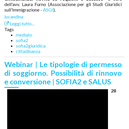
dell'avv. Laura Furno (Associazione per gli Studi Giuridici
sull'Immigrazione -
ASGI
).
locandina
Leggi tutto...
Tags
mediato
sofia2
sofia2giuridica
cittadinanza
Webinar | Le tipologie di permesso
di soggiorno. Possibilità di rinnovo
e conversione | SOFIA2 e SALUS
28