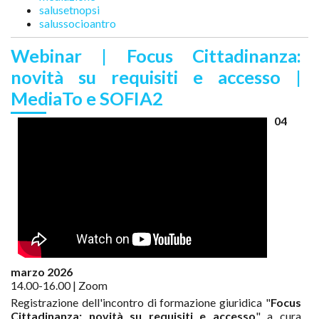
salusetnopsi
salussocioantro
Webinar | Focus Cittadinanza:
novità su requisiti e accesso |
MediaTo e SOFIA2
04
marzo 2026
14.00-16.00 | Zoom
Registrazione dell'incontro di formazione giuridica "
Focus
Cittadinanza: novità su requisiti e accesso
" a cura