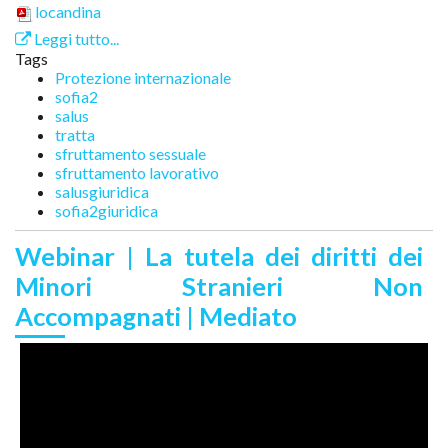
locandina
Leggi tutto...
Tags
Protezione internazionale
sofia2
salus
tratta
sfruttamento sessuale
sfruttamento lavorativo
salusgiuridica
sofia2giuridica
Webinar | La tutela dei diritti dei
Minori Stranieri Non
Accompagnati | Mediato