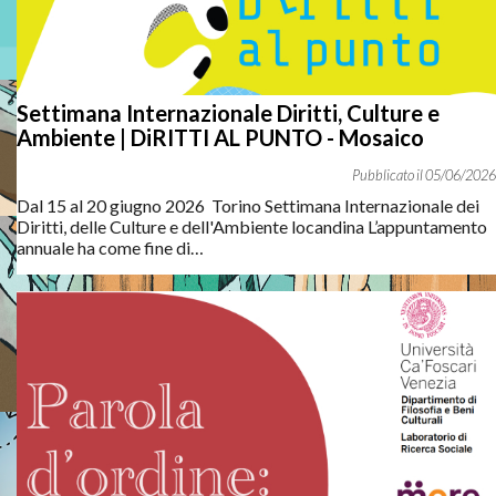
Vai all'articolo
Settimana Internazionale Diritti, Culture e
Ambiente | DiRITTI AL PUNTO - Mosaico
05
/
06
/
2026
Dal 15 al 20 giugno 2026 Torino Settimana Internazionale dei
Diritti, delle Culture e dell'Ambiente locandina L’appuntamento
Scopri la
sezione “Temi”
del nostro portale!
Analisi
,
tabelle
annuale ha come fine di…
e
infografiche
interattive aggiornate e scaricabili
sull’immigrazione in Piemonte, nuove generazioni, lavoro,
nuovi cittadini e lungo soggiornanti, rifugiati e richiedenti
protezione, minori stranieri non accompagnati, sfruttamento
lavorativo e vittime di tratta.
Vai alla sezione