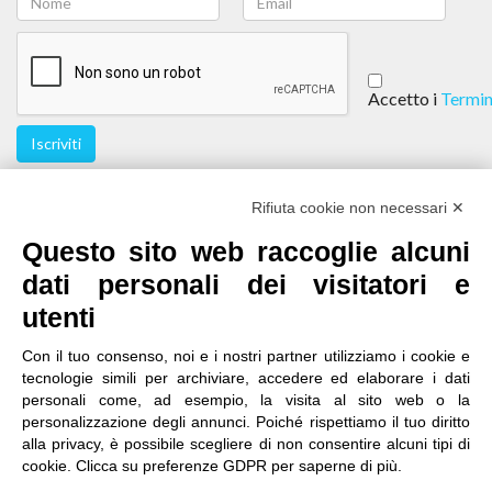
Accetto i
Termin
Iscriviti
Seguici
Rifiuta cookie non necessari ✕
Questo sito web raccoglie alcuni
dati personali dei visitatori e
utenti
Con il tuo consenso, noi e i nostri partner utilizziamo i cookie e
tecnologie simili per archiviare, accedere ed elaborare i dati
personali come, ad esempio, la visita al sito web o la
contatti
|
qualità
|
accessibilità
|
privacy
|
note legali
personalizzazione degli annunci. Poiché rispettiamo il tuo diritto
alla privacy, è possibile scegliere di non consentire alcuni tipi di
IRES Piemonte - Istituto di Ricerche Economico
cookie. Clicca su preferenze GDPR per saperne di più.
Sociali del Piemonte