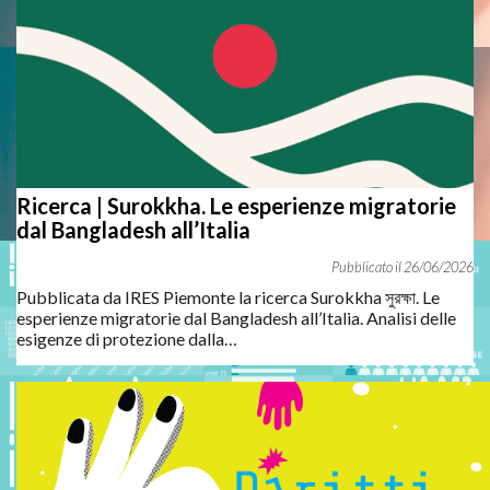
Pubblicato il
rapporto 2024 dell'Osservatorio
interistituzionale sulle persone straniere nella Città
metropolitana di Torino
. In quest'edizione il focus è sulle
sfide della stabilizzazione
.
Vai al rapporto
Ricerca | Surokkha. Le esperienze migratorie
dal Bangladesh all’Italia
26
/
06
/
2026
Pubblicata da IRES Piemonte la ricerca Surokkha সুরক্ষা. Le
esperienze migratorie dal Bangladesh all’Italia. Analisi delle
esigenze di protezione dalla…
Aperto il
nuovo canale podcast
"IRES Piemonte podcast.
Comprendere il presente per costruire il futuro". Ascolta tutte
le puntate, in particolare segnaliamo quella
sul
riconoscimento
in Italia dei
titoli e delle qualifiche
acquisite all'estero
. Buon ascolto!