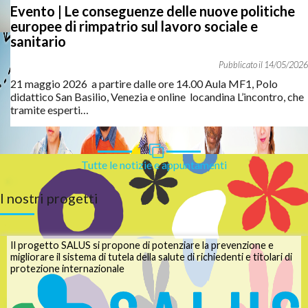
Evento | Le conseguenze delle nuove politiche
europee di rimpatrio sul lavoro sociale e
sanitario
La riflessione sul dispositivo della
mediazione
interculturale
è al centro delle nostre progettualità: nel
14
/
05
/
2026
progetto ERMES sono state realizzate una
ricerca-azione
sulla sua evoluzione in Piemonte e le sfide future,
cinque
21 maggio 2026 a partire dalle ore 14.00 Aula MF1, Polo
cartoline illustrate
diffuse all'interno dei servizi e una
linea
didattico San Basilio, Venezia e online locandina L’incontro, che
del tempo
in continua evoluzione.
tramite esperti…
Vai all'articolo
Tutte le notizie e appuntamenti
I nostri progetti
Il progetto SALUS si propone di potenziare la prevenzione e
Guida pratica
per operatori/trici e cittadini/e stranieri/e
migliorare il sistema di tutela della salute di richiedenti e titolari di
"
Vivere, Studiare e Lavorare in Italia
"
: risponde alle
protezione internazionale
principali questioni legate al diritto dell'immigrazione in una
forma agile domanda/risposta!
Vai alla guida e alle FAQ