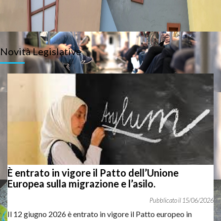
Novità Legislative
Online la registrazione del
webinar sul diritto all'abitare
del 3 giugno 2026. La formazione si è concetrata sulle fasi del
rapporto locatizio, tipologie di contratti di locazione, tutela
dell'inquilino durante la locazione (spese e conguagli),
sfratti, titoli di soggiorno e dichiarazioni di ospitalità.
Vai al webinar
È entrato in vigore il Patto dell’Unione
Europea sulla migrazione e l’asilo.
15
/
06
/
2026
Il 12 giugno 2026 è entrato in vigore il Patto europeo in