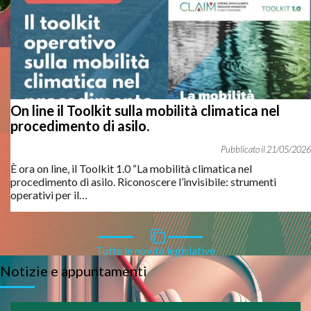
Vai al webinar
On line il Toolkit sulla mobilità climatica nel
procedimento di asilo.
Online la registrazione del webinar
Le tipologie di
21
/
05
/
2026
permesso di soggiorno. Possibilità di rinnovo e
È ora on line, il Toolkit 1.0 “La mobilità climatica nel
conversione
del 28 gennaio 2026. L'incontro offre un quadro
procedimento di asilo. Riconoscere l’invisibile: strumenti
generale e le nozioni di base sulle vie di ingresso legale in
operativi per il…
Italia, accesso e tutela dei diritti fondamentali e regolarità del
soggiorno della persona straniera.
Vai al webinar
Tutte le novità legislative
Notizie e appuntamenti