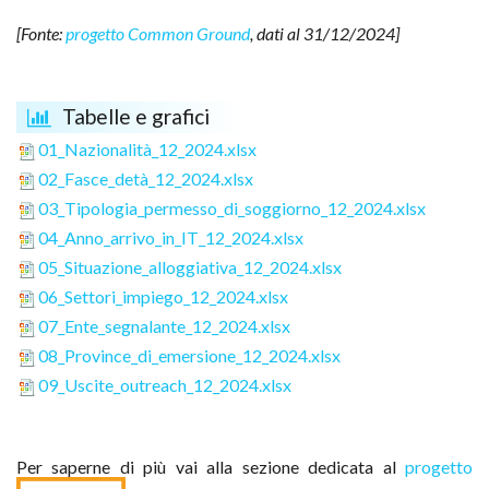
[
Fonte:
progetto Common Ground
, dati al 31/12/2024
]
Tabelle e grafici
01_Nazionalità_12_2024.xlsx
02_Fasce_detà_12_2024.xlsx
03_Tipologia_permesso_di_soggiorno_12_2024.xlsx
04_Anno_arrivo_in_IT_12_2024.xlsx
05_Situazione_alloggiativa_12_2024.xlsx
06_Settori_impiego_12_2024.xlsx
07_Ente_segnalante_12_2024.xlsx
08_Province_di_emersione_12_2024.xlsx
09_Uscite_outreach_12_2024.xlsx
Per saperne di più vai alla sezione dedicata al
progetto