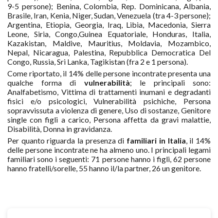
9-5 persone); Benina, Colombia, Rep. Dominicana, Albania,
Brasile, Iran, Kenia, Niger, Sudan, Venezuela (tra 4-3 persone);
Argentina, Etiopia, Georgia, Iraq, Libia, Macedonia, Sierra
Leone, Siria, Congo,Guinea Equatoriale, Honduras, Italia,
Kazakistan, Maldive, Mauritius, Moldavia, Mozambico,
Nepal, Nicaragua, Palestina, Repubblica Democratica Del
Congo, Russia, Sri Lanka, Tagikistan (fra 2 e 1 persona).
Come riportato, il 14% delle persone incontrate presenta una
qualche forma di
vulnerabilità
; le principali sono:
Analfabetismo, Vittima di trattamenti inumani e degradanti
fisici e/o psicologici, Vulnerabilità psichiche, Persona
sopravvissuta a violenza di genere, Uso di sostanze, Genitore
single con figli a carico, Persona affetta da gravi malattie,
Disabilità, Donna in gravidanza.
Per quanto riguarda la presenza di
familiari in Italia
, il 14%
delle persone incontrate ne ha almeno uno. I principali legami
familiari sono i seguenti: 71 persone hanno i figli, 62 persone
hanno fratelli/sorelle, 55 hanno il/la partner, 26 un genitore.