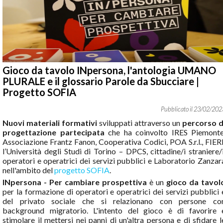
Gioco da tavolo INpersona, l'antologia UMANO
PLURALE e il glossario Parole da Sbucciare |
Progetto SOFIA
23
/
02
/
202
Nuovi materiali formativi
sviluppati attraverso un
percorso d
progettazione partecipata
che ha coinvolto IRES Piemonte
Associazione Frantz Fanon, Cooperativa Codici, POA S.r.l., FIERI
l’Università degli Studi di Torino – DPCS, cittadine/i straniere/i
operatori e operatrici dei servizi pubblici e Laboratorio Zanzar
nell'ambito del
progetto SOFIA
.
INpersona - Per cambiare prospettiva
è un
gioco da tavol
per la formazione di operatori e operatrici dei servizi pubblici 
del privato sociale che si relazionano con persone co
background migratorio. L'intento del gioco è di favorire 
stimolare il mettersi nei panni di un'altra persona e di sfidare l