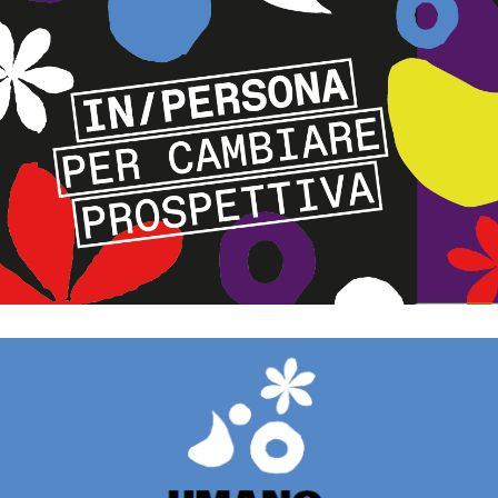
Gioco
per la formazione su integrazione e accoglienza esito del
percorso di progettazione partecipata con cittadini stranieri,
seconde generazioni, operatori, formatori e artisti
Approfondisci
Antologia e Glossario
Un'antologia e un glossario di storie, parole e immagini dove le
incomprensioni, mancanza di conoscenza reciproca ed empatia
oltre a procedure e regole rigide causano un mancato incontro
tra le persone e difficoltà nell'accesso ai servizi
Approfondisci