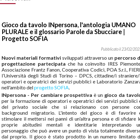
Gioco da tavolo INpersona, l'antologia UMANO
PLURALE e il glossario Parole da Sbucciare |
Progetto SOFIA
23
/
02
/
202
Nuovi materiali formativi
sviluppati attraverso un
percorso d
progettazione partecipata
che ha coinvolto IRES Piemonte
Associazione Frantz Fanon, Cooperativa Codici, POA S.r.l., FIERI
l’Università degli Studi di Torino – DPCS, cittadine/i straniere/i
operatori e operatrici dei servizi pubblici e Laboratorio Zanzar
nell'ambito del
progetto SOFIA
.
INpersona - Per cambiare prospettiva
è un
gioco da tavol
per la formazione di operatori e operatrici dei servizi pubblici 
del privato sociale che si relazionano con persone co
background migratorio. L'intento del gioco è di favorire 
stimolare il mettersi nei panni di un'altra persona e di sfidare l
proprie abitudini mentali e identitarie interpretando u
personaggio che può avere un punto di vista totalmente divers
dal proprio. Il gioco è stato prodotto in un numero limitato d