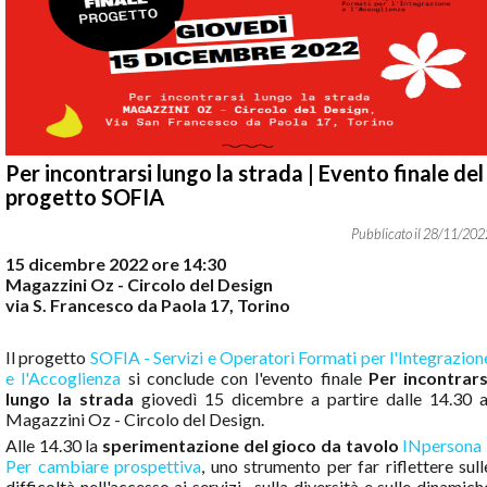
Per incontrarsi lungo la strada | Evento finale del
progetto SOFIA
28
/
11
/
202
15 dicembre 2022 ore 14:30
Magazzini Oz - Circolo del Design
via S. Francesco da Paola 17, Torino
Il progetto
SOFIA - Servizi e Operatori Formati per l'Integrazion
e l'Accoglienza
si conclude con l'evento finale
Per incontrars
lungo la strada
giovedì 15 dicembre a partire dalle 14.30 a
Magazzini Oz - Circolo del Design.
Alle 14.30 la
sperimentazione del gioco da tavolo
INpersona 
Per cambiare prospettiva
, uno strumento per far riflettere sull
difficoltà nell'accesso ai servizi , sulla diversità e sulle dinamich