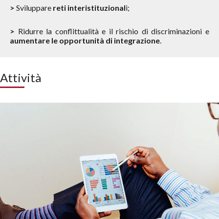
>
Sviluppare
reti interistituzional
i;
>
Ridurre la conflittualità e il rischio di discriminazioni e
aumentare le opportunità di integrazione
.
Attività
Ricerca
Analisi dei bisogni formativi specifici degli operatori pubblici dei
servizi e delle esigenze d’informazione e supporto per l’accesso
agli stessi da parte dei cittadini e dalle cittadine stranieri/e.
Approfondisci