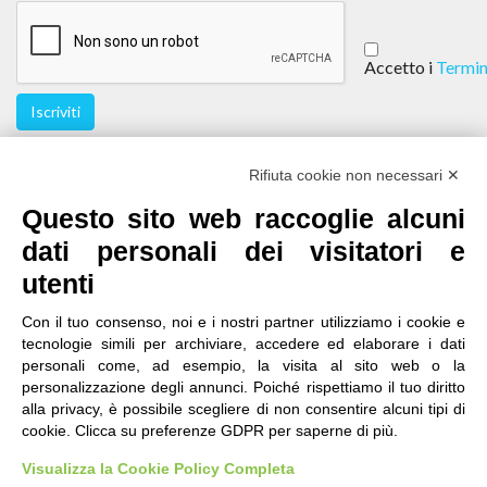
Accetto i
Termin
Iscriviti
Seguici
Rifiuta cookie non necessari ✕
Questo sito web raccoglie alcuni
dati personali dei visitatori e
utenti
Con il tuo consenso, noi e i nostri partner utilizziamo i cookie e
tecnologie simili per archiviare, accedere ed elaborare i dati
personali come, ad esempio, la visita al sito web o la
contatti
|
qualità
|
accessibilità
|
privacy
|
note legali
personalizzazione degli annunci. Poiché rispettiamo il tuo diritto
alla privacy, è possibile scegliere di non consentire alcuni tipi di
IRES Piemonte - Istituto di Ricerche Economico
cookie. Clicca su preferenze GDPR per saperne di più.
Sociali del Piemonte
Via Nizza 18, 10125 Torino - C.F.80084650011
Visualizza la Cookie Policy Completa
P.Iva 04328830015