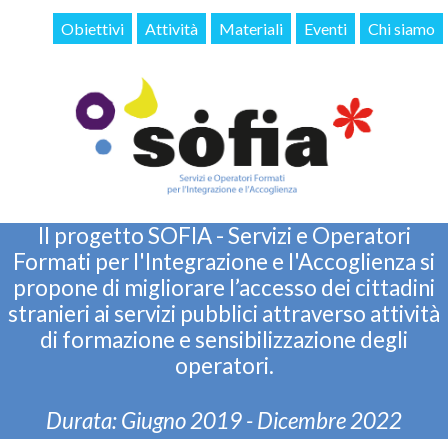
Obiettivi
Attività
Materiali
Eventi
Chi siamo
Il progetto SOFIA - Servizi e Operatori
Formati per l'Integrazione e l'Accoglienza si
propone di migliorare l’accesso dei cittadini
stranieri ai servizi pubblici attraverso attività
di formazione e sensibilizzazione degli
operatori.
Durata: Giugno 2019 - Dicembre 2022