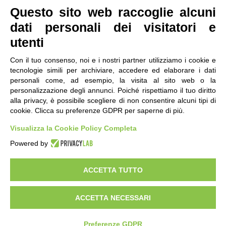
Questo sito web raccoglie alcuni
dati personali dei visitatori e
utenti
Con il tuo consenso, noi e i nostri partner utilizziamo i cookie e
tecnologie simili per archiviare, accedere ed elaborare i dati
personali come, ad esempio, la visita al sito web o la
contatti
|
qualità
|
accessibilità
|
privacy
|
note legali
personalizzazione degli annunci. Poiché rispettiamo il tuo diritto
alla privacy, è possibile scegliere di non consentire alcuni tipi di
IRES Piemonte - Istituto di Ricerche Economico
cookie. Clicca su preferenze GDPR per saperne di più.
Sociali del Piemonte
Via Nizza 18, 10125 Torino - C.F.80084650011
Visualizza la Cookie Policy Completa
P.Iva 04328830015
© 2018 All Rights Reserved
Powered by
CREATIVE COMMONS - Il contenuto di questo sito è pubblicato in licenza
Creative Commons
ACCETTA TUTTO
"Attribuzione - Non Commerciale - Condividi allo stesso modo"
ACCETTA NECESSARI
Preferenze GDPR