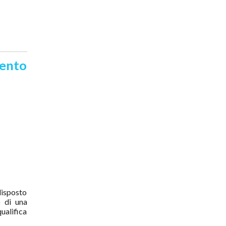
mento
isposto
o di una
ualifica