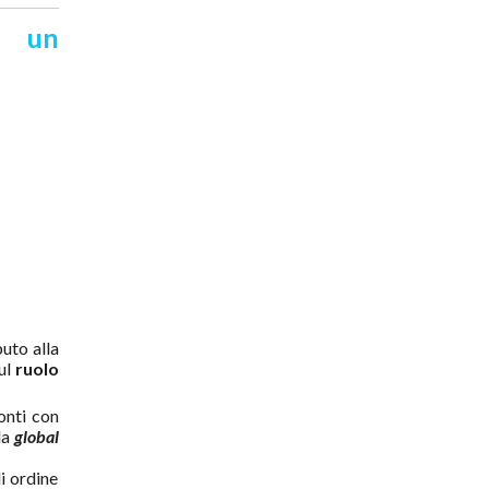
i un
uto alla
sul
ruolo
conti con
la
global
i ordine