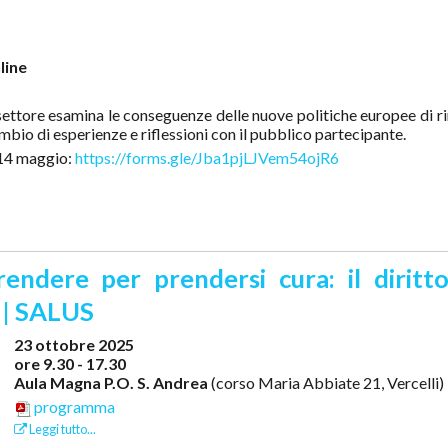
line
l settore esamina le conseguenze delle nuove politiche europee di r
mbio di esperienze e riflessioni con il pubblico partecipante.
l 14 maggio:
https://forms.gle/Jba1pjLJVem54ojR6
ndere per prendersi cura: il diritto
e | SALUS
23 ottobre 2025
ore 9.30 - 17.30
Aula Magna P.O. S. Andrea
(corso Maria Abbiate 21, Vercelli)
programma
Leggi tutto...