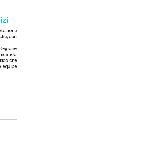
izi
otezione
iche, con
, Regione
hica e/o
tico che
e equipe