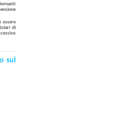
iornanti
pensione
e essere
olari di
ccessivo
o sul