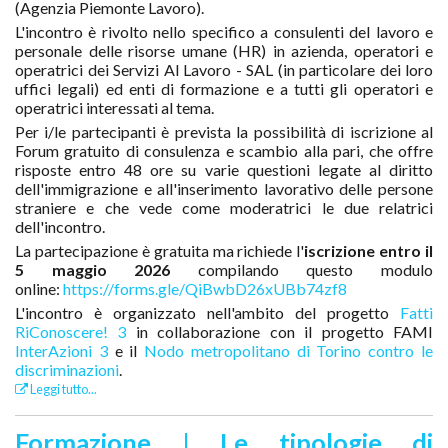
(Agenzia Piemonte Lavoro).
L'incontro è rivolto nello specifico a consulenti del lavoro e
personale delle risorse umane (HR) in azienda, operatori e
operatrici dei Servizi Al Lavoro - SAL (in particolare dei loro
uffici legali) ed enti di formazione e a tutti gli operatori e
operatrici interessati al tema.
Per i/le partecipanti è prevista la possibilità di iscrizione al
Forum gratuito di consulenza e scambio alla pari, che offre
risposte entro 48 ore su varie questioni legate al diritto
dell'immigrazione e all'inserimento lavorativo delle persone
straniere e che vede come moderatrici le due relatrici
dell'incontro.
La partecipazione è gratuita ma richiede l'
iscrizione entro il
5 maggio 2026
compilando questo modulo
online:
https://forms.gle/QiBwbD26xUBb74zf8
L'incontro è organizzato nell'ambito del progetto
Fatti
RiConoscere! 3
in collaborazione con il progetto FAMI
InterAzioni 3
e il
Nodo metropolitano di Torino contro le
discriminazioni
.
Leggi tutto...
Formazione | Le tipologie di