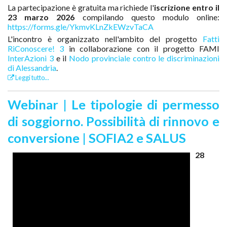
La partecipazione è gratuita ma richiede l'
iscrizione entro il
23 marzo 2026
compilando questo modulo online:
https://forms.gle/YkmvKLnZkEWzvTaCA
L'incontro è organizzato nell'ambito del progetto
Fatti
RiConoscere! 3
in collaborazione con il progetto FAMI
InterAzioni 3
e il
Nodo provinciale contro le discriminazioni
di Alessandria
.
Leggi tutto...
Webinar | Le tipologie di permesso
di soggiorno. Possibilità di rinnovo e
conversione | SOFIA2 e SALUS
28