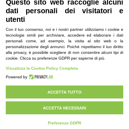
Questo sito web raccoglie alcuni
dati personali dei visitatori e
utenti
Con il tuo consenso, noi e i nostri partner utilizziamo i cookie e
tecnologie simili per archiviare, accedere ed elaborare i dati
personali come, ad esempio, la visita al sito web o la
contatti
|
qualità
|
accessibilità
|
privacy
|
note legali
personalizzazione degli annunci. Poiché rispettiamo il tuo diritto
alla privacy, è possibile scegliere di non consentire alcuni tipi di
IRES Piemonte - Istituto di Ricerche Economico
cookie. Clicca su preferenze GDPR per saperne di più.
Sociali del Piemonte
Via Nizza 18, 10125 Torino - C.F.80084650011
Visualizza la Cookie Policy Completa
P.Iva 04328830015
© 2018 All Rights Reserved
Powered by
CREATIVE COMMONS - Il contenuto di questo sito è pubblicato in licenza
Creative Commons
ACCETTA TUTTO
"Attribuzione - Non Commerciale - Condividi allo stesso modo"
ACCETTA NECESSARI
Preferenze GDPR