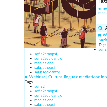
Tag
erme
medi
We
pazi
Tags
sofia
sofia2etnopsi
sofia2socioantro
mediazione
salusetnopsi
salussocioantro
Webinar | Cultura, lingua e mediazione inte
Tags
sofia2
sofia2etnopsi
sofia2socioantro
mediazione
salusetnopsi