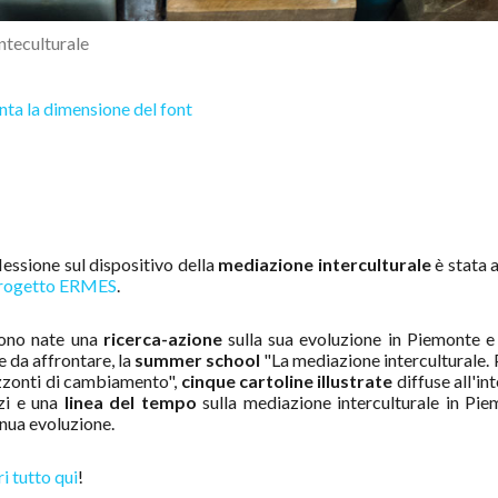
nteculturale
ta la dimensione del font
flessione sul dispositivo della
mediazione interculturale
è stata a
rogetto ERMES
.
ono nate una
ricerca-azione
sulla sua evoluzione in Piemonte e 
e da affrontare, la
summer school
"La mediazione interculturale. 
zzonti di cambiamento",
cinque cartoline illustrate
diffuse all'in
zi e una
linea del tempo
sulla mediazione interculturale in Pie
nua evoluzione.
i tutto qui
!