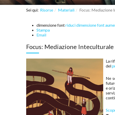
Sei qui:
Risorse
Materiali
Focus: Mediazione I
dimensione font
riduci dimensione font
aumen
Stampa
Email
Focus: Mediazione Inteculturale
La ri
del
p
Ne s
futur
e ori
servi
conti
Scopr