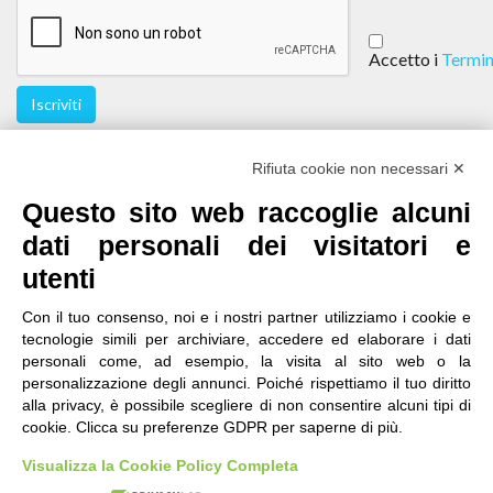
Accetto i
Termin
Iscriviti
Seguici
Rifiuta cookie non necessari ✕
Questo sito web raccoglie alcuni
dati personali dei visitatori e
utenti
Con il tuo consenso, noi e i nostri partner utilizziamo i cookie e
tecnologie simili per archiviare, accedere ed elaborare i dati
personali come, ad esempio, la visita al sito web o la
contatti
|
qualità
|
accessibilità
|
privacy
|
note legali
personalizzazione degli annunci. Poiché rispettiamo il tuo diritto
alla privacy, è possibile scegliere di non consentire alcuni tipi di
IRES Piemonte - Istituto di Ricerche Economico
cookie. Clicca su preferenze GDPR per saperne di più.
Sociali del Piemonte
Via Nizza 18, 10125 Torino - C.F.80084650011
Visualizza la Cookie Policy Completa
P.Iva 04328830015