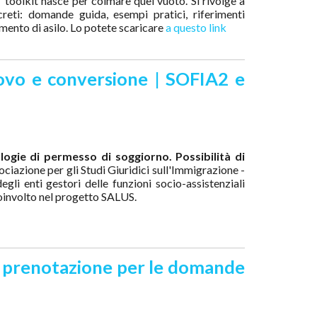
 toolkit nasce per colmare quel vuoto. Si rivolge a
ncreti: domande guida, esempi pratici, riferimenti
imento di asilo. Lo potete scaricare
a questo link
nnovo e conversione | SOFIA2 e
logie di permesso di soggiorno. Possibilità di
sociazione per gli Studi Giuridici sull'Immigrazione -
degli enti gestori delle funzioni socio-assistenziali
coinvolto nel progetto SALUS
.
i prenotazione per le domande