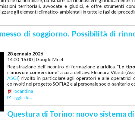
ifficile da nominare, da isolare, da riconoscere giuridicamente. Il
missioni territoriali, avvocate e giudici, e offre strumenti co
rizzare gli elementi climatico-ambientali in tutte le fasi del proced
messo di soggiorno. Possibilità di ri
28 gennaio 2026
14.00-16.00 | Google Meet
Registrazione dell'incontro di formazione giuridica "
Le tipo
rinnovo e conversione
" a cura dell'avv. Eleonora Vilardi (As
ASGI
)
rivolto in particolare agli operatori e alle operatrici 
coinvolti nel progetto SOFIA2 e al personale socio-sanitario 
locandina
Leggi tutto...
Questura di Torino: nuovo sistema d