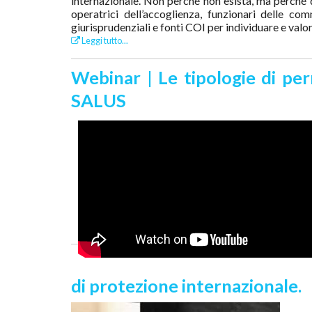
internazionale. Non perché non esista, ma perché d
operatrici dell’accoglienza, funzionari delle com
giurisprudenziali e fonti COI per individuare e valo
Leggi tutto...
Webinar | Le tipologie di per
SALUS
di protezione internazionale.