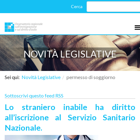
NOVITÀ LEGISLATIVE
Sei qui:
Novità Legislative
permesso di soggiorno
Sottoscrivi questo feed RSS
Lo straniero inabile ha diritto
all’iscrizione al Servizio Sanitario
Nazionale.