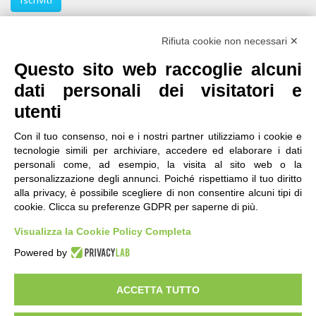
Seguici
Rifiuta cookie non necessari ✕
Questo sito web raccoglie alcuni
dati personali dei visitatori e
utenti
Con il tuo consenso, noi e i nostri partner utilizziamo i cookie e
tecnologie simili per archiviare, accedere ed elaborare i dati
personali come, ad esempio, la visita al sito web o la
contatti
|
qualità
|
accessibilità
|
privacy
|
note legali
personalizzazione degli annunci. Poiché rispettiamo il tuo diritto
alla privacy, è possibile scegliere di non consentire alcuni tipi di
IRES Piemonte - Istituto di Ricerche Economico
cookie. Clicca su preferenze GDPR per saperne di più.
Sociali del Piemonte
Via Nizza 18, 10125 Torino - C.F.80084650011
Visualizza la Cookie Policy Completa
P.Iva 04328830015
© 2018 All Rights Reserved
Powered by
CREATIVE COMMONS - Il contenuto di questo sito è pubblicato in licenza
Creative Commons
ACCETTA TUTTO
"Attribuzione - Non Commerciale - Condividi allo stesso modo"