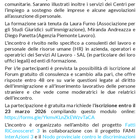
comunitarie. Saranno illustrati inoltre i servizi dei Centri per
l’impiego a sostegno delle imprese e alcune agevolazioni
all’assunzione di personale.
La formazione sarà tenuta da Laura Furno (Associazione per
gli Studi Giuridici sull'immigrazione), Miranda Andreazza e
Diego Panetta (Agenzia Piemonte Lavoro).
L'incontro è rivolto nello specifico a consulenti del lavoro e
personale delle risorse umane (HR) in azienda, operatori e
operatrici dei Servizi Al Lavoro - SAL (in particolare dei loro
uffici legali) ed enti di formazione.
Per i/le partecipanti è prevista la possibilità di iscrizione al
Forum gratuito di consulenza e scambio alla pari, che offre
risposte entro 48 ore su varie questioni legate al diritto
dell'immigrazione e all'inserimento lavorativo delle persone
straniere e che vede come moderatrici le due relatrici
dell'incontro.
La partecipazione è gratuita ma richiede l'
iscrizione entro il
23 marzo 2026
compilando questo modulo online:
https://forms.gle/YkmvKLnZkEWzvTaCA
L'incontro è organizzato nell'ambito del progetto
Fatti
RiConoscere! 3
in collaborazione con il progetto FAMI
InterAzioni 3
e il
Nodo provinciale contro le discriminazioni