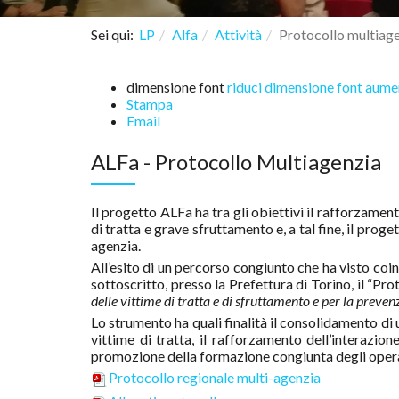
Sei qui:
LP
Alfa
Attività
Protocollo multiag
dimensione font
riduci dimensione font
aumen
Stampa
Email
ALFa - Protocollo Multiagenzia
Il progetto ALFa ha tra gli obiettivi il rafforzamen
di tratta e grave sfruttamento e, a tal fine, il proge
agenzia.
All’esito di un percorso congiunto che ha visto coinv
sottoscritto, presso la Prefettura di Torino, il “Pr
delle vittime di tratta e di sfruttamento e per la preven
Lo strumento ha quali finalità il consolidamento di 
vittime di tratta, il rafforzamento dell’interazio
promozione della formazione congiunta degli opera
Protocollo regionale multi-agenzia