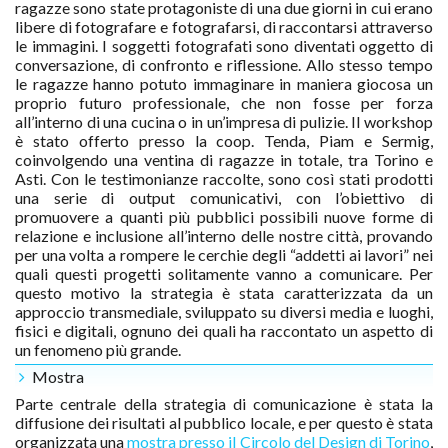
ragazze sono state protagoniste di una due giorni in cui erano
libere di fotografare e fotografarsi, di raccontarsi attraverso
le immagini. I soggetti fotografati sono diventati oggetto di
conversazione, di confronto e riflessione. Allo stesso tempo
le ragazze hanno potuto immaginare in maniera giocosa un
proprio futuro professionale, che non fosse per forza
all’interno di una cucina o in un’impresa di pulizie. Il workshop
è stato offerto presso la coop. Tenda, Piam e Sermig,
coinvolgendo una ventina di ragazze in totale, tra Torino e
Asti. Con le testimonianze raccolte, sono così stati prodotti
una serie di output comunicativi, con l’obiettivo di
promuovere a quanti più pubblici possibili nuove forme di
relazione e inclusione all’interno delle nostre città, provando
per una volta a rompere le cerchie degli “addetti ai lavori” nei
quali questi progetti solitamente vanno a comunicare. Per
questo motivo la strategia è stata caratterizzata da un
approccio transmediale, sviluppato su diversi media e luoghi,
fisici e digitali, ognuno dei quali ha raccontato un aspetto di
un fenomeno più grande.
Mostra
Parte centrale della strategia di comunicazione è stata la
diffusione dei risultati al pubblico locale, e per questo è stata
organizzata una
mostra presso il Circolo del Design di Torino
,