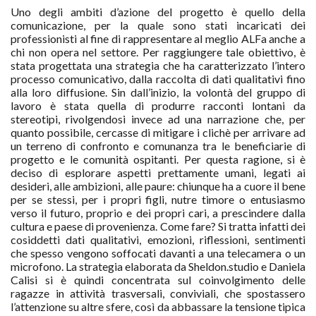
Uno degli ambiti d’azione del progetto è quello della
comunicazione, per la quale sono stati incaricati dei
professionisti al fine di rappresentare al meglio ALFa anche a
chi non opera nel settore. Per raggiungere tale obiettivo, è
stata progettata una strategia che ha caratterizzato l’intero
processo comunicativo, dalla raccolta di dati qualitativi fino
alla loro diffusione. Sin dall’inizio, la volontà del gruppo di
lavoro è stata quella di produrre racconti lontani da
stereotipi, rivolgendosi invece ad una narrazione che, per
quanto possibile, cercasse di mitigare i clichè per arrivare ad
un terreno di confronto e comunanza tra le beneficiarie di
progetto e le comunità ospitanti. Per questa ragione, si è
deciso di esplorare aspetti prettamente umani, legati ai
desideri, alle ambizioni, alle paure: chiunque ha a cuore il bene
per se stessi, per i propri figli, nutre timore o entusiasmo
verso il futuro, proprio e dei propri cari, a prescindere dalla
cultura e paese di provenienza. Come fare? Si tratta infatti dei
cosiddetti dati qualitativi, emozioni, riflessioni, sentimenti
che spesso vengono soffocati davanti a una telecamera o un
microfono. La strategia elaborata da Sheldon.studio e Daniela
Calisi si è quindi concentrata sul coinvolgimento delle
ragazze in attività trasversali, conviviali, che spostassero
l’attenzione su altre sfere, così da abbassare la tensione tipica