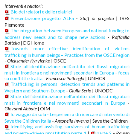
Interventi e relatori
:
Bio dei relatori e delle relatrici
Presentazione progetto ALFa
-
Staff di progetto
| IRES
Piemonte
The integration between European and national funding to
address new needs and to shape new actions
-
Raffaella
Battella
| DG Home
Towards more effective identification of victims
trafficking in human beings – Practices from the OSCE region
-
Oleksander Kyrylenko
| OSCE
Sfide all’identificazione nell’ambito dei flussi migratori
misti in frontiera e nei movimenti secondari in Europa - focus
su conflitti e tratta
-
Francesca Paltenghi
| UNHCR
Trafficking in persons: detection trends and patterns in
Western and Southern Europe
-
Giulia Serio
| UNODC
Sfide dell’identificazione nell’ambito dei flussi migratori
misti in frontiera e nei movimenti secondari in Europa
-
Giovanni Abbate
| OIM
Io viaggio da sola - L’esperienza di ricerca e di intervento di
Save the Children Italia
-
Antonella Inverno
| Save the Children
Identifying and assisting survivors of human trafficking
and poverty-driven prostitution parte 1
|
parte 2
-
Rawan