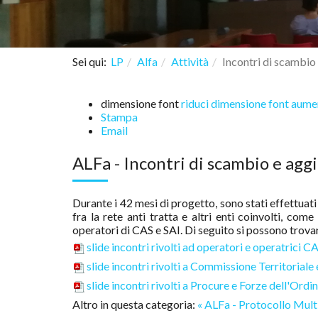
Sei qui:
LP
Alfa
Attività
Incontri di scambi
dimensione font
riduci dimensione font
aumen
Stampa
Email
ALFa - Incontri di scambio e ag
Durante i 42 mesi di progetto, sono stati effettuat
fra la rete anti tratta e altri enti coinvolti, com
operatori di CAS e SAI. Di seguito si possono trovare 
slide incontri rivolti ad operatori e operatrici C
slide incontri rivolti a Commissione Territoriale
slide incontri rivolti a Procure e Forze dell'Ordi
Altro in questa categoria:
« ALFa - Protocollo Mult