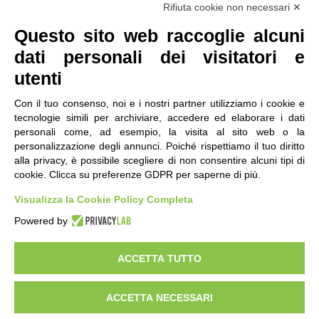
Seguici
Rifiuta cookie non necessari ✕
Questo sito web raccoglie alcuni
dati personali dei visitatori e
utenti
Con il tuo consenso, noi e i nostri partner utilizziamo i cookie e
tecnologie simili per archiviare, accedere ed elaborare i dati
personali come, ad esempio, la visita al sito web o la
contatti
|
qualità
|
accessibilità
|
privacy
|
note legali
personalizzazione degli annunci. Poiché rispettiamo il tuo diritto
alla privacy, è possibile scegliere di non consentire alcuni tipi di
IRES Piemonte - Istituto di Ricerche Economico
cookie. Clicca su preferenze GDPR per saperne di più.
Sociali del Piemonte
Via Nizza 18, 10125 Torino - C.F.80084650011
Visualizza la Cookie Policy Completa
P.Iva 04328830015
© 2018 All Rights Reserved
Powered by
CREATIVE COMMONS - Il contenuto di questo sito è pubblicato in licenza
Creative Commons
ACCETTA TUTTO
"Attribuzione - Non Commerciale - Condividi allo stesso modo"
ACCETTA NECESSARI