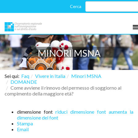
MINORI MSNA
Sei qui:
Faq
Vivere in Italia
Minori MSNA
DOMANDE
Come avviene il rinnovo del permesso di soggiorno al
compimento della maggiore età?
dimensione font
riduci dimensione font
aumenta la
dimensione del font
Stampa
Email