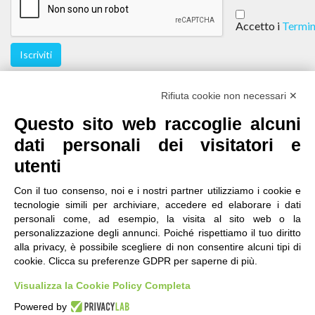
Accetto i
Termin
Iscriviti
Seguici
Rifiuta cookie non necessari ✕
Questo sito web raccoglie alcuni
dati personali dei visitatori e
utenti
Con il tuo consenso, noi e i nostri partner utilizziamo i cookie e
tecnologie simili per archiviare, accedere ed elaborare i dati
personali come, ad esempio, la visita al sito web o la
contatti
|
qualità
|
accessibilità
|
privacy
|
note legali
personalizzazione degli annunci. Poiché rispettiamo il tuo diritto
alla privacy, è possibile scegliere di non consentire alcuni tipi di
IRES Piemonte - Istituto di Ricerche Economico
cookie. Clicca su preferenze GDPR per saperne di più.
Sociali del Piemonte
Via Nizza 18, 10125 Torino - C.F.80084650011
Visualizza la Cookie Policy Completa
P.Iva 04328830015
© 2018 All Rights Reserved
Powered by