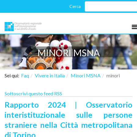
MINORI MSNA
Sei qui:
Faq
Vivere in Italia
Minori MSNA
minori
Sottoscrivi questo feed RSS
Rapporto 2024 | Osservatorio
interistituzionale sulle persone
straniere nella Città metropolitana
di Torino