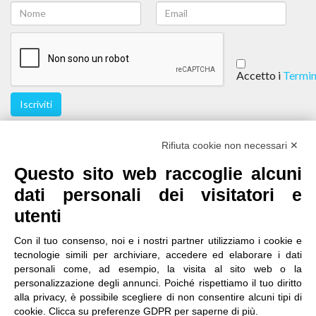
Accetto i
Termin
Iscriviti
Seguici
Rifiuta cookie non necessari ✕
Questo sito web raccoglie alcuni
dati personali dei visitatori e
utenti
Con il tuo consenso, noi e i nostri partner utilizziamo i cookie e
tecnologie simili per archiviare, accedere ed elaborare i dati
personali come, ad esempio, la visita al sito web o la
contatti
|
qualità
|
accessibilità
|
privacy
|
note legali
personalizzazione degli annunci. Poiché rispettiamo il tuo diritto
alla privacy, è possibile scegliere di non consentire alcuni tipi di
IRES Piemonte - Istituto di Ricerche Economico
cookie. Clicca su preferenze GDPR per saperne di più.