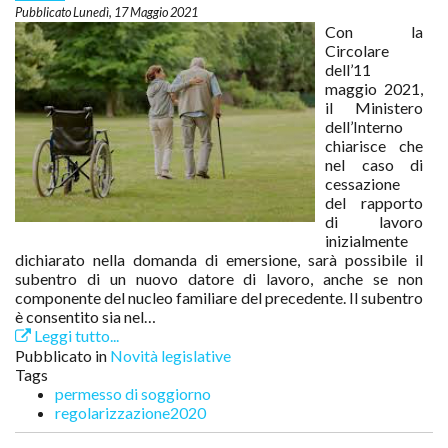
Lunedì, 17 Maggio 2021
Con la
Circolare
dell’11
maggio 2021,
il Ministero
dell’Interno
chiarisce che
nel caso di
cessazione
del rapporto
di lavoro
inizialmente
dichiarato nella domanda di emersione, sarà possibile il
subentro di un nuovo datore di lavoro, anche se non
componente del nucleo familiare del precedente. Il subentro
è consentito sia nel…
Leggi tutto...
Pubblicato in
Novità legislative
Tags
permesso di soggiorno
regolarizzazione2020