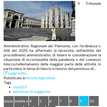
Il Tribunale
Amministrativo Regionale del Piemonte, con l’ordinanza n.
606 del 2020, ha affermato la necessità, nell’ambito dei
procedimenti amministrativi, di tenere in considerazione la
situazione di eccezionalità della pandemia e del connesso
blocco/rallentamento della maggior parte delle attività. In
particolare, in tema di rilascio e rinnovo del permesso di…
Leggi tutto...
Pubblicato in
Novità legislative
Tags
covid19
permesso di soggiorno
Inizio
Indietro
4
5
6
7
8
9
10