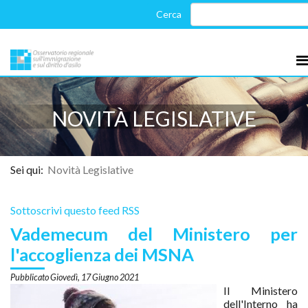
NOVITÀ LEGISLATIVE
Sei qui:
Novità Legislative
Sottoscrivi questo feed RSS
Vademecum del Ministero per
l'accoglienza dei MSNA
Giovedì, 17 Giugno 2021
Il Ministero
dell'Interno ha