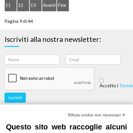
11
12
13
Avanti
Fine
Pagina 9 di 44
Iscriviti alla nostra newsletter:
Accetto i
Termin
Iscriviti
Seguici
Rifiuta cookie non necessari ✕
Questo sito web raccoglie alcuni