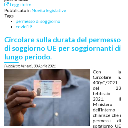
Leggi tutto...
Pubblicato in
Novità legislative
Tags
permesso di soggiorno
covid19
Circolare sulla durata del permesso
di soggiorno UE per soggiornanti di
lungo periodo.
Venerdì, 30 Aprile 2021
Con la
Circolare n.
400/C/2021
del 23
febbraio
2021, il
Ministero
dell’Interno
chiarisce che i
permessi di
soggiorno UE