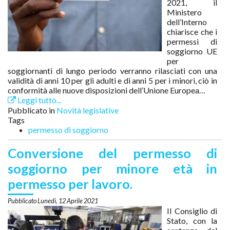
2021, il
Ministero
dell’Interno
chiarisce che i
permessi di
soggiorno UE
per
soggiornanti di lungo periodo verranno rilasciati con una
validità di anni 10 per gli adulti e di anni 5 per i minori, ciò in
conformità alle nuove disposizioni dell’Unione Europea…
Leggi tutto...
Pubblicato in
Novità legislative
Tags
permesso di soggiorno
Conversione del permesso di
soggiorno per minore età in
permesso per lavoro.
Lunedì, 12 Aprile 2021
Il Consiglio di
Stato, con la