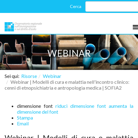
WEBINAR
Sei qui:
Risorse
Webinar
Webinar | Modelli di cura e malattia nell'incontro clinico:
cenni di etnopsichiatria e antropologia medica | SOFIA2
dimensione font
riduci dimensione font
aumenta la
dimensione del font
Stampa
Email
Webinar | Modelli di cura e malattia