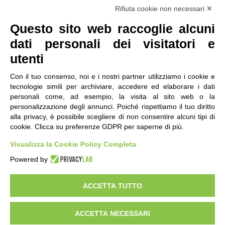
Seguici
Rifiuta cookie non necessari ✕
Questo sito web raccoglie alcuni
dati personali dei visitatori e
utenti
Con il tuo consenso, noi e i nostri partner utilizziamo i cookie e
tecnologie simili per archiviare, accedere ed elaborare i dati
personali come, ad esempio, la visita al sito web o la
contatti
|
qualità
|
accessibilità
|
privacy
|
note legali
personalizzazione degli annunci. Poiché rispettiamo il tuo diritto
alla privacy, è possibile scegliere di non consentire alcuni tipi di
IRES Piemonte - Istituto di Ricerche Economico
cookie. Clicca su preferenze GDPR per saperne di più.
Sociali del Piemonte
Via Nizza 18, 10125 Torino - C.F.80084650011
Visualizza la Cookie Policy Completa
P.Iva 04328830015
© 2018 All Rights Reserved
Powered by
CREATIVE COMMONS - Il contenuto di questo sito è pubblicato in licenza
Creative Commons
ACCETTA TUTTO
"Attribuzione - Non Commerciale - Condividi allo stesso modo"
ACCETTA NECESSARI