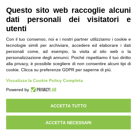
Questo sito web raccoglie alcuni
dati personali dei visitatori e
utenti
Con il tuo consenso, noi e i nostri partner utilizziamo i cookie e
tecnologie simili per archiviare, accedere ed elaborare i dati
personali come, ad esempio, la visita al sito web o la
contatti
|
qualità
|
accessibilità
|
privacy
|
note legali
personalizzazione degli annunci. Poiché rispettiamo il tuo diritto
alla privacy, è possibile scegliere di non consentire alcuni tipi di
IRES Piemonte - Istituto di Ricerche Economico
cookie. Clicca su preferenze GDPR per saperne di più.
Sociali del Piemonte
Via Nizza 18, 10125 Torino - C.F.80084650011
Visualizza la Cookie Policy Completa
P.Iva 04328830015
© 2018 All Rights Reserved
Powered by
CREATIVE COMMONS - Il contenuto di questo sito è pubblicato in licenza
Creative Commons
ACCETTA TUTTO
"Attribuzione - Non Commerciale - Condividi allo stesso modo"
ACCETTA NECESSARI