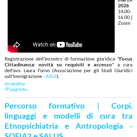
2026
14.00-
16.00 |
Zoom
Registrazione dell'incontro di formazione giuridica "
Focus
Cittadinanza: novità su requisiti e accesso
" a cura
dell'avv. Laura Furno (Associazione per gli Studi Giuridici
sull'Immigrazione -
ASGI
).
locandina
Leggi tutto...
Percorso formativo | Corpi,
linguaggi e modelli di cura tra
Etnopsichiatria e Antropologia -
SOFIA2 e SALUS