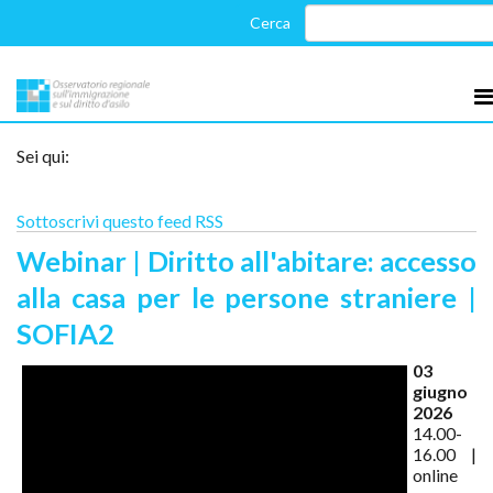
Sei qui:
Sottoscrivi questo feed RSS
Webinar | Diritto all'abitare: accesso
alla casa per le persone straniere |
SOFIA2
03
giugno
2026
14.00-
16.00 |
online