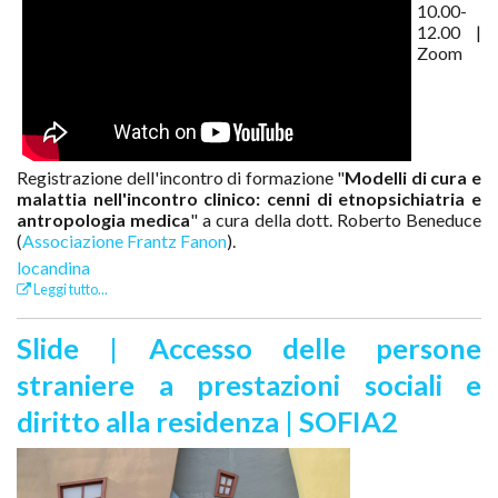
10.00-
12.00 |
Zoom
Registrazione dell'incontro di formazione "
Modelli di cura e
malattia nell'incontro clinico:
cenni di etnopsichiatria e
antropologia medica
" a cura della dott. Roberto Beneduce
(
Associazione Frantz Fanon
).
locandina
Leggi tutto...
Slide | Accesso delle persone
straniere a prestazioni sociali e
diritto alla residenza | SOFIA2