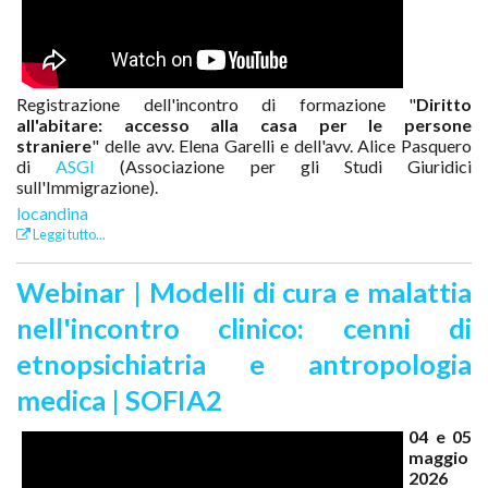
Registrazione dell'incontro di formazione "
Diritto
all'abitare: accesso alla casa per le persone
straniere
" delle avv. Elena Garelli e dell'avv. Alice Pasquero
di
ASGI
(Associazione per gli Studi Giuridici
sull'Immigrazione).
locandina
Leggi tutto...
Webinar | Modelli di cura e malattia
nell'incontro clinico: cenni di
etnopsichiatria e antropologia
medica | SOFIA2
04 e 05
maggio
2026