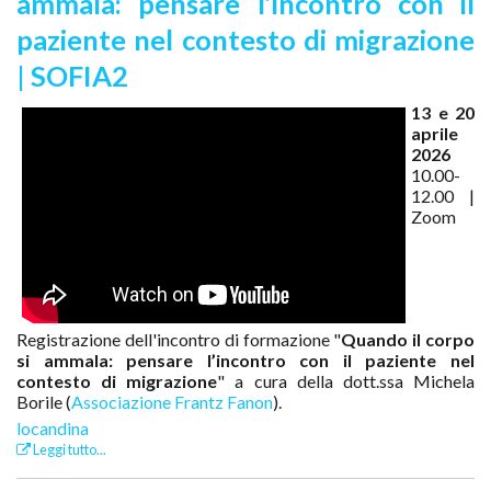
ammala: pensare l’incontro con il
paziente nel contesto di migrazione
| SOFIA2
13 e 20
aprile
2026
10.00-
12.00 |
Zoom
Registrazione dell'incontro di formazione "
Quando il corpo
si ammala: pensare l’incontro con il paziente nel
contesto di migrazione
" a cura della dott.ssa Michela
Borile (
Associazione Frantz Fanon
).
locandina
Leggi tutto...