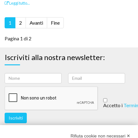
Leggi tutto...
1
2
Avanti
Fine
Pagina 1 di 2
Iscriviti alla nostra newsletter:
Accetto i
Termin
Iscriviti
Seguici
Rifiuta cookie non necessari ✕