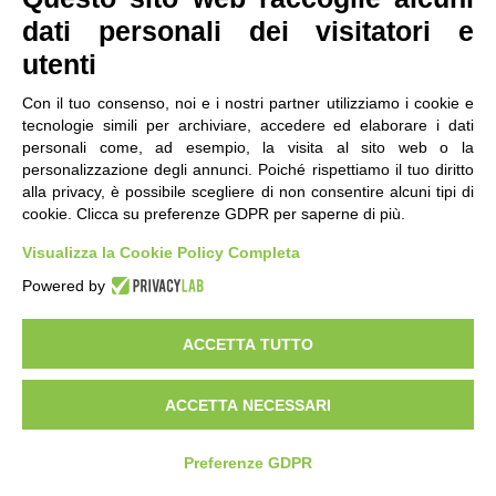
dati personali dei visitatori e
utenti
Con il tuo consenso, noi e i nostri partner utilizziamo i cookie e
tecnologie simili per archiviare, accedere ed elaborare i dati
personali come, ad esempio, la visita al sito web o la
contatti
|
qualità
|
accessibilità
|
privacy
|
note legali
personalizzazione degli annunci. Poiché rispettiamo il tuo diritto
alla privacy, è possibile scegliere di non consentire alcuni tipi di
IRES Piemonte - Istituto di Ricerche Economico
cookie. Clicca su preferenze GDPR per saperne di più.
Sociali del Piemonte
Via Nizza 18, 10125 Torino - C.F.80084650011
Visualizza la Cookie Policy Completa
P.Iva 04328830015
© 2018 All Rights Reserved
Powered by
CREATIVE COMMONS - Il contenuto di questo sito è pubblicato in licenza
Creative Commons
ACCETTA TUTTO
"Attribuzione - Non Commerciale - Condividi allo stesso modo"
ACCETTA NECESSARI
Preferenze GDPR