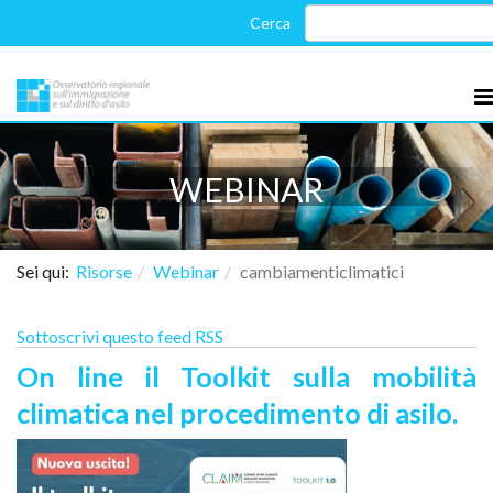
WEBINAR
Sei qui:
Risorse
Webinar
cambiamenticlimatici
Sottoscrivi questo feed RSS
On line il Toolkit sulla mobilità
climatica nel procedimento di asilo.