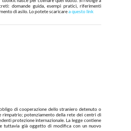
 toolkit nasce per colmare quel vuoto. Si rivolge a
ncreti: domande guida, esempi pratici, riferimenti
imento di asilo. Lo potete scaricare
a questo link
 obbligo di cooperazione dello straniero detenuto o
e rimpatrio; potenziamento della rete dei centri di
iedenti protezione internazionale. La legge contiene
one tuttavia già oggetto di modifica con un nuovo