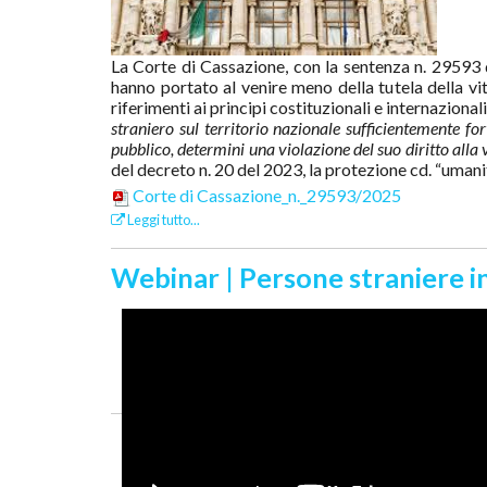
La Corte di Cassazione, con la sentenza n. 29593 
hanno portato al venire meno della tutela della vi
riferimenti ai principi costituzionali e internaziona
straniero sul territorio nazionale sufficientemente f
pubblico, determini una violazione del suo diritto alla v
del decreto n. 20 del 2023, la protezione cd. “umanita
Corte di Cassazione_n._29593/2025
Leggi tutto...
Webinar | Persone straniere in