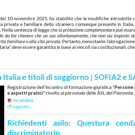
del 10 novembre 2025, ha stabilito che le modifiche introdotte co
ta privata e familiare dello straniero comunque presente in Italia,
li. Nella sentenza di legge che
la protezione complementare può essere
orte da far ritenere che un suo allontanamento, che non sia imposto da
ita familiare o alla vita privata.
Pertanto, nonostante l’abrogazione
ria” deve essere garantita in base ai vincoli sia costituzionali, che i
 Italia e titoli di soggiorno | SOFIA2 e
Registrazione dell'incontro di formazione giuridica "
Persone s
e aspetti pratici
" rivolto al personale delle ASL del Piemonte,
locandina
Leggi tutto...
Richiedenti asilo: Questura co
discriminatorio.