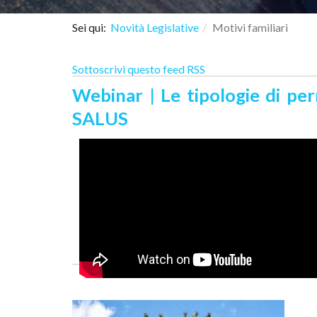
Sei qui:
Novità Legislative
Motivi familiari
Sottoscrivi questo feed RSS
Webinar | Le tipologie di per
SALUS