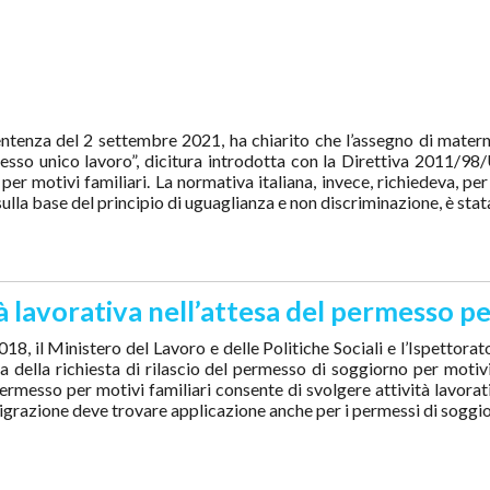
ntenza del 2 settembre 2021, ha chiarito che l’assegno di maternit
messo unico lavoro”, dicitura introdotta con la Direttiva 2011/
r motivi familiari. La normativa italiana, invece, richiedeva, per
lla base del principio di uguaglianza e non discriminazione, è stata
tà lavorativa nell’attesa del permesso pe
8, il Ministero del Lavoro e delle Politiche Sociali e l’Ispettora
ta della richiesta di rilascio del permesso di soggiorno per motiv
il permesso per motivi familiari consente di svolgere attività lavo
Immigrazione deve trovare applicazione anche per i permessi di soggio