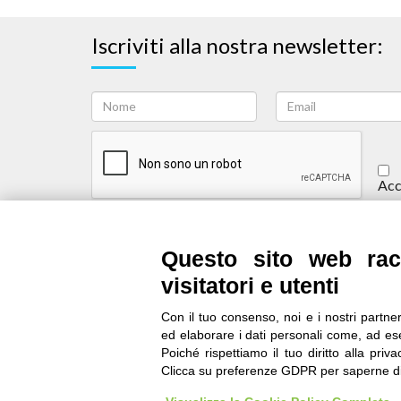
Iscriviti alla nostra newsletter:
Acc
Iscriviti
Questo sito web racc
contatti
|
qualità
|
accessibilità
|
privacy
|
note lega
visitatori e utenti
IRES Piemonte - Istituto di Ricerche Econ
Con il tuo consenso, noi e i nostri partner
Via Nizza 18, 10125 Torino - C.F.80084
ed elaborare i dati personali come, ad ese
© 2018 All Rights Reserved
Poiché rispettiamo il tuo diritto alla priv
Clicca su preferenze GDPR per saperne di
CREATIVE COMMONS - Il contenuto di questo sito è pubblicato
"Attribuzione - Non Commerciale - Condividi allo stesso modo"