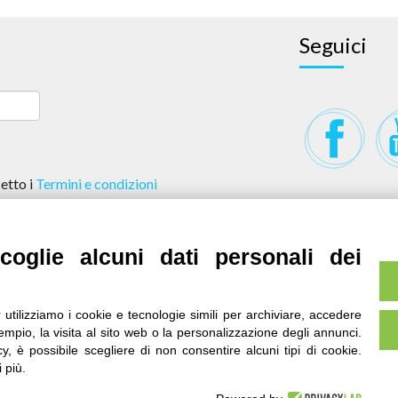
Seguici
etto i
Termini e condizioni
oglie alcuni dati personali dei
li
omico Sociali del Piemonte
 utilizziamo i cookie e tecnologie simili per archiviare, accedere
650011 P.Iva 04328830015
mpio, la visita al sito web o la personalizzazione degli annunci.
acy, è possibile scegliere di non consentire alcuni tipi di cookie.
 più.
FONDO ASILO,
 in licenza
Creative Commons