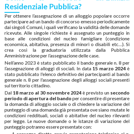
Residenziale Pubblica?
Per ottenere l’assegnazione di un alloggio popolare occorre
partecipare ad un bando di concorso emesso periodicamente
dai singoli Comuni, i quali verificano la validità delle domande
ricevute. Alle singole richieste è assegnato un punteggio in
base alle condizioni del nucleo famigliare (condizione
economica, abitativa, presenza di minori o disabili etc…). Si
crea così la graduatoria utilizzata dalla Pubblica
Amministrazione per l’assegnazione delle case.
Nell’anno 2023 è stato pubblicato il bando generale n. 8 per
l’assegnazione di alloggi di sociali. In data
15 marzo 2024
è
stato pubblicato l'elenco definitivo dei partecipanti al bando
generale n. 8 per l'assegnazione degli alloggi sociali presenti
sul territorio cittadino.
Dal
18 marzo al 30 novembre 2024
è previsto un
secondo
periodo di apertura del bando
per consentire di presentare
la domanda di alloggio sociale o di chiedere la variazione del
punteggio di una domanda già presentata ove siano mutate le
condizioni reddituali, sociali o abitative del nucleo rilevanti
per legge. Le nuove domande o le istanze di variazione del
punteggio potranno essere presentate con:
consegna diretta, previa prenotazione telefonica al n.