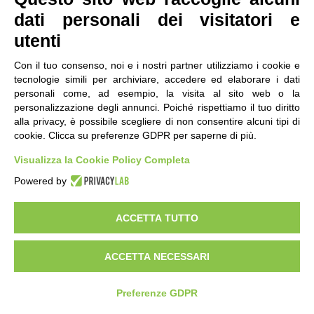
abitare
dati personali dei visitatori e
utenti
FAQ
Con il tuo consenso, noi e i nostri partner utilizziamo i cookie e
tecnologie simili per archiviare, accedere ed elaborare i dati
Vivere in Italia
personali come, ad esempio, la visita al sito web o la
personalizzazione degli annunci. Poiché rispettiamo il tuo diritto
Entrare
alla privacy, è possibile scegliere di non consentire alcuni tipi di
Soggiornare
cookie. Clicca su preferenze GDPR per saperne di più.
Protezione Internazionale
Visualizza la Cookie Policy Completa
Vittime di tratta
Powered by
Cittadinanza
ACCETTA TUTTO
Famiglia e minori
Minori MSNA
ACCETTA NECESSARI
Salute
Abitare
Preferenze GDPR