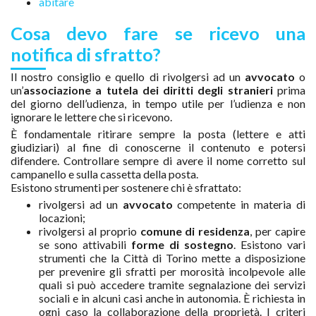
abitare
Cosa devo fare se ricevo una
notifica di sfratto?
Il nostro consiglio e quello di rivolgersi ad un
avvocato
o
un’
associazione a tutela dei diritti degli stranieri
prima
del giorno dell’udienza, in tempo utile per l’udienza e non
ignorare le lettere che si ricevono.
È fondamentale ritirare sempre la posta (lettere e atti
giudiziari) al fine di conoscerne il contenuto e potersi
difendere. Controllare sempre di avere il nome corretto sul
campanello e sulla cassetta della posta.
Esistono strumenti per sostenere chi è sfrattato:
rivolgersi ad un
avvocato
competente in materia di
locazioni;
rivolgersi al proprio
comune di residenza
, per capire
se sono attivabili
forme di sostegno
. Esistono vari
strumenti che la Città di Torino mette a disposizione
per prevenire gli sfratti per morosità incolpevole alle
quali si può accedere tramite segnalazione dei servizi
sociali e in alcuni casi anche in autonomia. È richiesta in
ogni caso la collaborazione della proprietà. I criteri