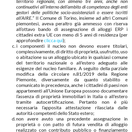
territorio regionale, con almeno tre anni, anche non
continuativi all’interno dell’ambito di competenza degli enti
gestori delle politiche socio-assistenziali o essere iscritti
all’AIRE.
” Il Comune di Torino, insieme ad altri Comuni
piemontesi, aveva peraltro già ammesso con riserva
all’ottavo bando di assegnazione di alloggi ERP i
cittadini extra UE con meno di 5 anni di residenza (per
approfondire
clicca qui
);
i componenti il nucleo non devono essere titolari,
complessivamente, di diritto di proprietà, usufrutto, uso
o abitazione su un alloggio ubicato in qualsiasi comune
del territorio nazionale o all'estero adeguato alle
esigenze del nucleo familiare. A seguito della parziale
modifica della circolare n.81/2019 della Regione
Piemonte, diversamente da quanto stabilito e
comunicato in precedenza, anche i cittadini di paesi non
appartenenti all’Unione Europea possono documentare
l’assenza di proprietà immobiliari in Italia o all'estero
tramite autocertificazione. Pertanto non è più
necessaria l’apposita attestazione rilasciata dalle
autorità competenti dello Stato estero;
non avere avuto una precedente assegnazione in
proprietà o con patto di futura vendita di alloggio
realizzato con contributo pubblico o finanziamento