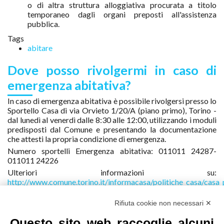
o di altra struttura alloggiativa procurata a titolo
temporaneo dagli organi preposti all'assistenza
pubblica.
Tags
abitare
Dove posso rivolgermi in caso di
emergenza abitativa?
In caso di emergenza abitativa è possibile rivolgersi presso lo
Sportello Casa di via Orvieto 1/20/A (piano primo), Torino -
dal lunedì al venerdì dalle 8:30 alle 12:00, utilizzando i moduli
predisposti dal Comune e presentando la documentazione
che attesti la propria condizione di emergenza.
Numero sportelli Emergenza abitativa: 011011 24287-
011011 24226
Ulteriori informazioni su:
http://www.comune.torino.it/informacasa/politiche_casa/casa
È sempre consigliato rivolgersi ai servizi sociali della propria
zona di residenza.
Rifiuta cookie non necessari ✕
Tags
Questo sito web raccoglie alcuni