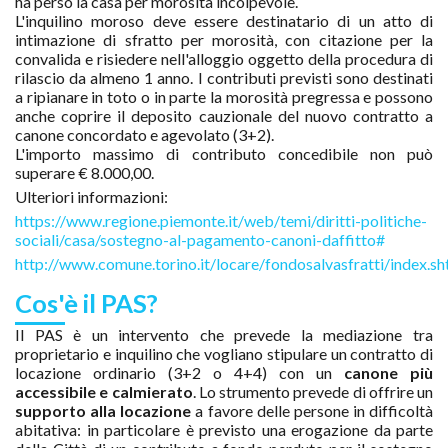
ha perso la casa per morosità incolpevole.
L'inquilino moroso deve essere destinatario di un atto di
intimazione di sfratto per morosità, con citazione per la
convalida e risiedere nell'alloggio oggetto della procedura di
rilascio da almeno 1 anno. I contributi previsti sono destinati
a ripianare in toto o in parte la morosità pregressa e possono
anche coprire il deposito cauzionale del nuovo contratto a
canone concordato e agevolato (3+2).
L'importo massimo di contributo concedibile non può
superare € 8.000,00.
Ulteriori informazioni:
https://www.regione.piemonte.it/web/temi/diritti-politiche-
sociali/casa/sostegno-al-pagamento-canoni-daffitto#
http://www.comune.torino.it/locare/fondosalvasfratti/index.sh
Cos'è il PAS?
Il PAS è un intervento che prevede la mediazione tra
proprietario e inquilino che vogliano stipulare un contratto di
locazione ordinario (3+2 o 4+4) con un
canone più
accessibile e calmierato
. Lo strumento prevede di offrire un
supporto alla locazione
a favore delle persone in difficoltà
abitativa: in particolare è previsto una erogazione da parte