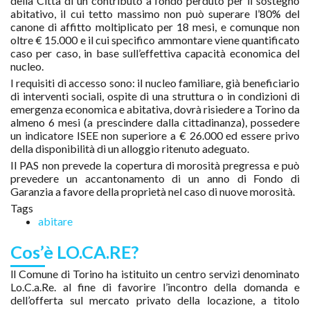
della Città di un contributo a fondo perduto per il sostegno
abitativo, il cui tetto massimo non può superare l’80% del
canone di affitto moltiplicato per 18 mesi, e comunque non
oltre € 15.000 e il cui specifico ammontare viene quantificato
caso per caso, in base sull’effettiva capacità economica del
nucleo.
I requisiti di accesso sono: il nucleo familiare, già beneficiario
di interventi sociali, ospite di una struttura o in condizioni di
emergenza economica e abitativa, dovrà risiedere a Torino da
almeno 6 mesi (a prescindere dalla cittadinanza), possedere
un indicatore ISEE non superiore a € 26.000 ed essere privo
della disponibilità di un alloggio ritenuto adeguato.
Il PAS non prevede la copertura di morosità pregressa e può
prevedere un accantonamento di un anno di Fondo di
Garanzia a favore della proprietà nel caso di nuove morosità.
Tags
abitare
Cos’è LO.CA.RE?
ll Comune di Torino ha istituito un centro servizi denominato
Lo.C.a.Re. al fine di favorire l’incontro della domanda e
dell’offerta sul mercato privato della locazione, a titolo