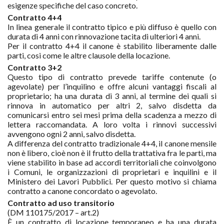
esigenze specifiche del caso concreto.
Contratto 4+4
In linea generale il contratto tipico e più diffuso è quello con
durata di 4 anni con rinnovazione tacita di ulteriori 4 anni.
Per il contratto 4+4 il canone è stabilito liberamente dalle
parti, cosi come le altre clausole della locazione.
Contratto 3+2
Questo tipo di contratto prevede tariffe contenute (o
agevolate) per l’inquilino e offre alcuni vantaggi fiscali al
proprietario; ha una durata di 3 anni, al termine dei quali si
rinnova in automatico per altri 2, salvo disdetta da
comunicarsi entro sei mesi prima della scadenza a mezzo di
lettera raccomandata. A loro volta i rinnovi successivi
avvengono ogni 2 anni, salvo disdetta.
A differenza del contratto tradizionale 4+4, il canone mensile
non è libero, cioè non è il frutto della trattativa fra le parti, ma
viene stabilito in base ad accordi territoriali che coinvolgono
i Comuni, le organizzazioni di proprietari e inquilini e il
Ministero dei Lavori Pubblici. Per questo motivo si chiama
contratto a canone concordato o agevolato.
Contratto ad uso transitorio
(DM 110175/2017 – art.2)
È un contratto di locazione temporaneo e ha una durata