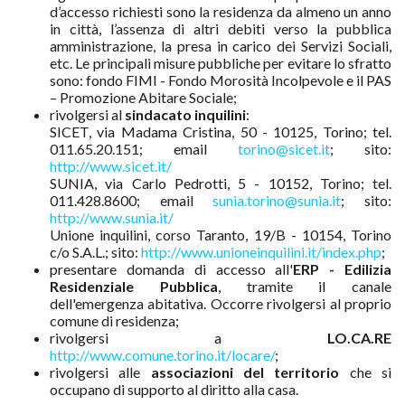
d’accesso richiesti sono la residenza da almeno un anno
in città, l’assenza di altri debiti verso la pubblica
amministrazione, la presa in carico dei Servizi Sociali,
etc. Le principali misure pubbliche per evitare lo sfratto
sono: fondo FIMI - Fondo Morosità Incolpevole e il PAS
– Promozione Abitare Sociale;
rivolgersi al
sindacato inquilini
:
SICET, via Madama Cristina, 50 - 10125, Torino; tel.
011.65.20.151; email
torino@sicet.it
; sito:
http://www.sicet.it/
SUNIA, via Carlo Pedrotti, 5 - 10152, Torino; tel.
011.428.8600; email
sunia.torino@sunia.it
; sito:
http://www.sunia.it/
Unione inquilini, corso Taranto, 19/B - 10154, Torino
c/o S.A.L.; sito:
http://www.unioneinquilini.it/index.php
;
presentare domanda di accesso all'
ERP - Edilizia
Residenziale Pubblica
, tramite il canale
dell'emergenza abitativa. Occorre rivolgersi al proprio
comune di residenza;
rivolgersi a
LO.CA.RE
http://www.comune.torino.it/locare/
;
rivolgersi alle
associazioni del territorio
che si
occupano di supporto al diritto alla casa.