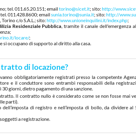
no; tel. 011.65.20.151; email
torino@sicet.it
; sito:
http://www.sicet
 tel. 011.428.8600; email
sunia.torino@sunia.it
; sito:
http://www.sun
Torino c/o S.A.L.; sito:
http://www.unioneinquilini.it/index.php
;
ilizia Residenziale Pubblica
, tramite il canale dell'emergenza a
denza;
ino.it/locare/
;
e si occupano di supporto al diritto alla casa.
ntratto di locazione?
ni vanno obbligatoriamente registrati presso la competente Agenz
catore e il conduttore sono entrambi responsabili della registraz
 i 30 giorni, dietro pagamento di una sanzione.
ntratto. Il contratto nullo è considerato come se non fosse mai v
le parti).
 dell’imposta di registro e nell’imposta di bollo, da dividere al
soggetti a registrazione.