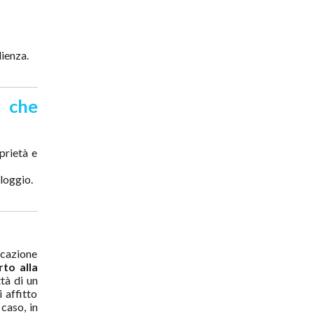
lienza.
a che
prietà e
lloggio.
ocazione
to alla
tà di un
 affitto
caso, in