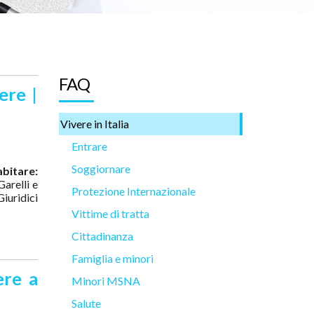
FAQ
ere |
Vivere in Italia
Entrare
Soggiornare
abitare:
Garelli e
Protezione Internazionale
iuridici
Vittime di tratta
Cittadinanza
Famiglia e minori
ere a
Minori MSNA
Salute