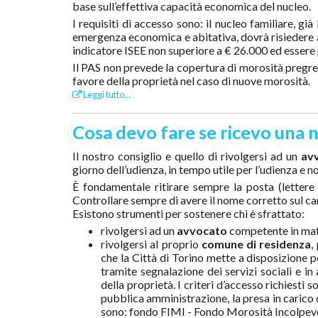
base sull’effettiva capacità economica del nucleo.
I requisiti di accesso sono: il nucleo familiare, già
emergenza economica e abitativa, dovrà risiedere a
indicatore ISEE non superiore a € 26.000 ed essere p
Il PAS non prevede la copertura di morosità pregr
favore della proprietà nel caso di nuove morosità.
Leggi tutto...
Cosa devo fare se ricevo una no
Il nostro consiglio e quello di rivolgersi ad un
av
giorno dell’udienza, in tempo utile per l’udienza e no
È fondamentale ritirare sempre la posta (lettere e
Controllare sempre di avere il nome corretto sul ca
Esistono strumenti per sostenere chi è sfrattato:
rivolgersi ad un
avvocato
competente in mate
rivolgersi al proprio
comune di residenza
,
che la Città di Torino mette a disposizione p
tramite segnalazione dei servizi sociali e in
della proprietà. I criteri d’accesso richiesti s
pubblica amministrazione, la presa in carico d
sono: fondo FIMI - Fondo Morosità Incolpevo