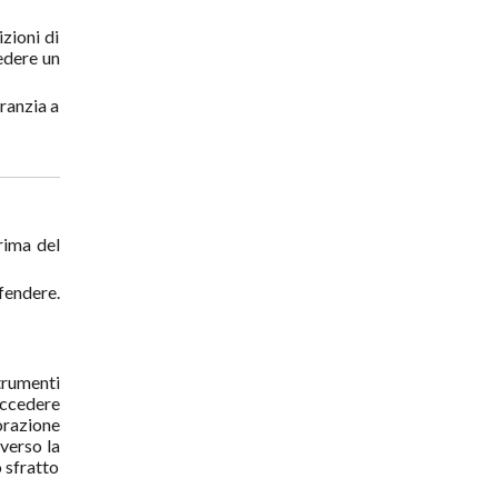
izioni di
edere un
ranzia a
ima del
fendere.
strumenti
 accedere
orazione
 verso la
o sfratto