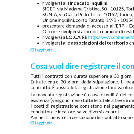
rivolgersi al
sindacato inquilini
:
SICET, via Madama Cristina, 50 - 10125, Tori
SUNIA, via Carlo Pedrotti, 5 - 10152, Torino;
Unione inquilini, corso Taranto, 19/B - 10154, 
presentare domanda di accesso all'
ERP - Ed
Occorre rivolgersi al proprio comune di resi
rivolgersi a
LO.CA.RE
http://www.comune.tor
rivolgersi alle
associazioni del territorio
ch
Leggi tutto...
Cosa vuol dire registrare il co
Tutti i contratti con durata superiore a 30 gior
Entrate entro 30 giorni dalla stipulazione. Il lo
contratto. È possibile la registrazione tardiva oltre
La mancata registrazione è causa di nullità del co
esistenza (vengono meno tutte le tutele a favore del
I costi di registrazione consistono nel pagamento
conduttore e locatore, salvo diversi accordi.
Anche il rinnovo e la cessazione del contratto sono 
Leggi tutto...