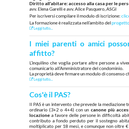
Diritto all'abitare: accesso alla casa per le per
avv. Elena Garelli e avv. Alice Pasquero, ASGI
Per iscriversi compilare il modulo di iscrizione:
clic
La formazione è realizzata nell’ambito del
progett
Leggi tutto...
I miei parenti o amici poss
affitto?
L’inquilino che voglia portare altre persone a vive
comunicarlo all’Amministratore del condominio.
La proprietà deve firmare un modulo di consenso che 
Leggi tutto...
Cos'è il PAS?
Il PAS è un intervento che prevede la mediazione tr
ordinario (3+2 o 4+4) con un
canone più access
locazione
a favore delle persone in difficoltà abi
contributo a fondo perduto per il sostegno abita
moltiplicato per 18 mesi, e comunque non oltre € 