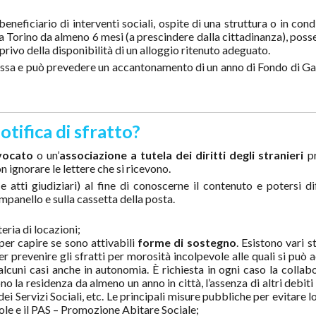
 beneficiario di interventi sociali, ospite di una struttura o in cond
 Torino da almeno 6 mesi (a prescindere dalla cittadinanza), poss
rivo della disponibilità di un alloggio ritenuto adeguato.
essa e può prevedere un accantonamento di un anno di Fondo di Ga
tifica di sfratto?
vocato
o un’
associazione a tutela dei diritti degli stranieri
pr
n ignorare le lettere che si ricevono.
 atti giudiziari) al fine di conoscerne il contenuto e potersi di
mpanello e sulla cassetta della posta.
ria di locazioni;
 per capire se sono attivabili
forme di sostegno
. Esistono vari 
er prevenire gli sfratti per morosità incolpevole alle quali si può
 alcuni casi anche in autonomia. È richiesta in ogni caso la collab
ono la residenza da almeno un anno in città, l’assenza di altri debiti
ei Servizi Sociali, etc. Le principali misure pubbliche per evitare l
le e il PAS – Promozione Abitare Sociale;