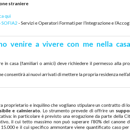
sone straniere
ca qui
o SOFIA2
- Servizi e Operatori Formati per l’Integrazione e l’Accog
ono venire a vivere con me nella cas
re in casa (familiari o amici) deve richiedere il permesso alla pro
consentirà ai nuovi arrivati di mettere la propria residenza nell’a
a proprietario e inquilino che vogliano stipulare un contratto di l
ibile e calmierato
. Lo strumento prevede di offrire un
suppor
tativa: in particolare è previsto una erogazione da parte della Cit
tivo, il cui tetto massimo non può superare l’80% del canone di
15.000 e il cui specifico ammontare viene quantificato caso per 