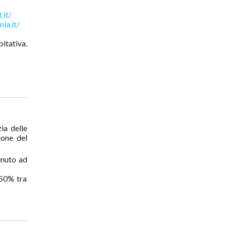
.it/
ia.it/
bitativa.
ia delle
ione del
enuto ad
 50% tra