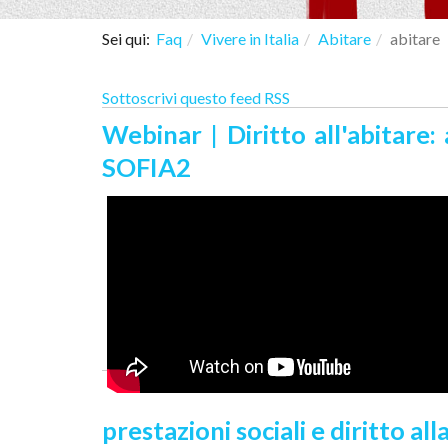
Sei qui:
Faq
Vivere in Italia
Abitare
abitare
Sottoscrivi questo feed RSS
Webinar | Diritto all'abitare:
SOFIA2
prestazioni sociali e diritto al