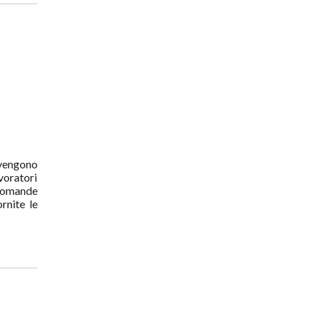
 vengono
avoratori
e domande
rnite le