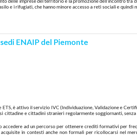
imento delle imprese del territorio e la promozione dell’incontro tr
silo e i rifugiati, che hanno minore accesso a reti sociali e quindi
le sedi ENAIP del Piemonte
ETS, è attivo il servizio IVC (Individuazione, Validazione e Certif
i cittadine e cittadini stranieri regolarmente soggiornanti, senza 
no accedere ad un percorso per ottenere crediti formativi per fre
acquisite in contesti anche non formali per ricollocarsi nel mer