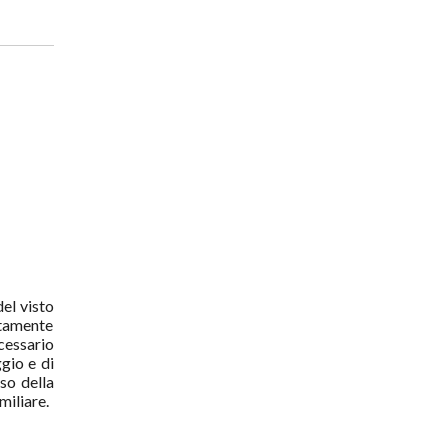
del visto
ltamente
cessario
ggio e di
so della
miliare.