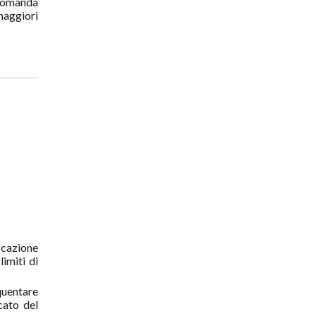
a domanda
 maggiori
icazione
limiti di
quentare
cato del