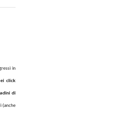
ressi in
ei click
adini di
i (anche