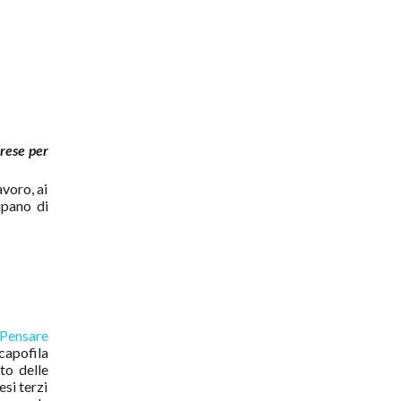
rese per
avoro, ai
upano di
‘Pensare
capofila
to delle
esi terzi