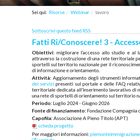
Sei qui:
Risorse
Webinar
lavoro
Sottoscrivi questo feed RSS
Fatti Ri/Conoscere! 3 - Accesso 
Obiettivi
: migliorare l’accesso allo studio e al 
attraverso la costruzione di una rete territoriale pe
sportelli sul territorio nazionale per il riconoscime
di informazione e orientamento.
Attività
: Aggiornamento degli strumenti informat
dei servizi
presenti sul portale e delle FAQ relativ
territoriale dedicata all'inserimento lavorativo d
una rete di sportelli di orientamento sul territorio n
Periodo
: Luglio 2024 - Giugno 2026
Fonte di finanziamento
: Fondazione Compagnia d
Capofila
: Associazione A Pieno Titolo (APT)
scheda progetto
Per maggiori informazioni:
piemonteimmigrazione.i
Leggi tutto...