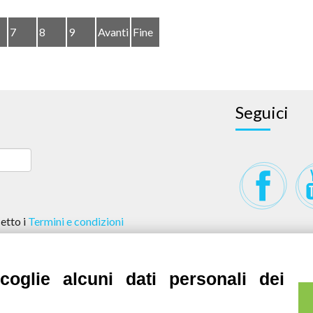
7
8
9
Avanti
Fine
Seguici
etto i
Termini e condizioni
oglie alcuni dati personali dei
li