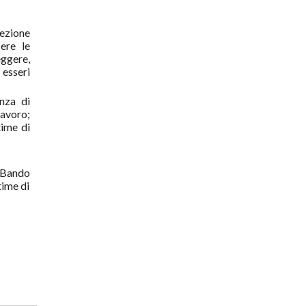
tezione
ere le
ggere,
 esseri
nza di
lavoro;
time di
- Bando
time di