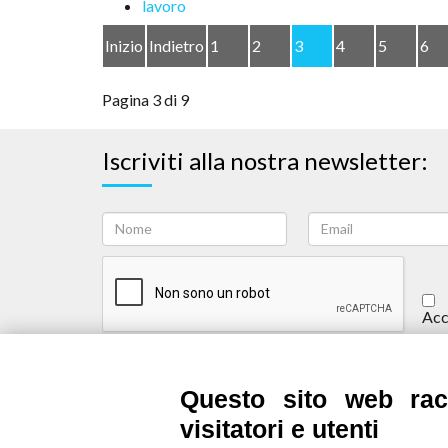
lavoro
Inizio
Indietro
1
2
3
4
5
6
Pagina 3 di 9
Iscriviti alla nostra newsletter:
Acc
Iscriviti
Questo sito web racc
contatti
|
qualità
|
accessibilità
|
privacy
|
note lega
visitatori e utenti