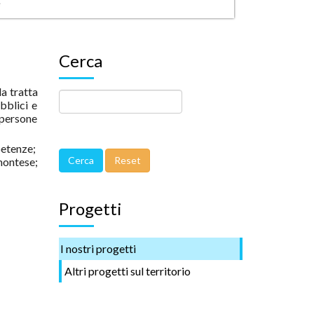
vative di scambio di informazioni
e
lizzare i percorsi di inserimento scolastico e
i e di sistematizzare normative e prassi nell’utilizzo
 potenziare le conoscenze in materia degli operatori
Cerca
la tratta
bblici e
e persone
petenze;
montese;
Progetti
I nostri progetti
Altri progetti sul territorio