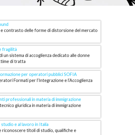
ound
e contrasto delle forme di distorsione del mercato
enire e contrastare le forme di distorsione del
 fragilità
tori, attraverso interventi di protezione sociale e
di un sistema di accoglienza dedicato alle donne
to dei Servizi per il lavoro, promuovendo lavoro
ttime di tratta
e tutela immediata e adeguata alle donne straniere
formazione per operatori pubblici SOFIA
ali vittime di tratta.
eratori Formati per l’Integrazione e l’Accoglienza
iorare i livelli di programmazione, gestione ed
i professionali in materia di immigrazione
d amministrativi rivolti ai cittadini di Paesi terzi
ecnico giuridica in materia di immigrazione
ni degli operatori e degli beneficiari
 qualità e l'accessibilità delle informazioni per i
studio e al lavoro in Italia
peratori che si relazionano con utenza straniera.
 riconoscere titoli di studio, qualifiche e
una comunità di pratiche attraverso l’utilizzo delle