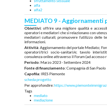
sfruttamento sessuale
alfa
alfa2
MEDIATO 9 - Aggiornamenti pr
Obiettivi
: offrire una migliore qualità e accessib
operatori e mediatori che si relazionano con utenz
mediatori culturali; promuovere l’utilizzo delle 
informazioni.
Attività
: Aggiornamento del portale Mediato; Forma
operatori/trici socio-sanitari/e; tavolo interis
consulenza online attraverso il Forum (ad accesso 
Periodo
: Marzo 2023 - Settembre 2024
Fonte di finanziamento
: Compagnia di San Paolo
Capofila
: IRES Piemonte
scheda progetto
Per approfondire:
https://www.piemonteimmigrazi
Tags
mediato
mediazione