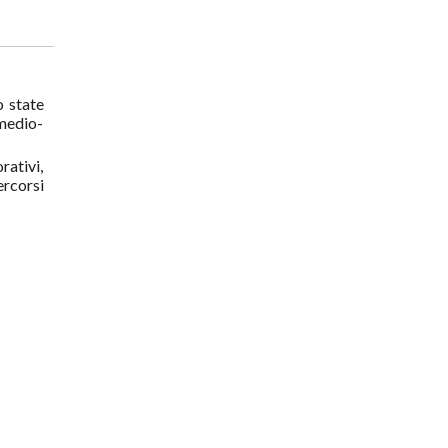
o state
 medio-
rativi,
rcorsi