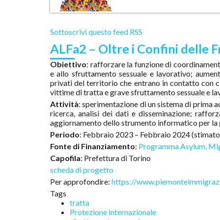
bisogni di formazione.
Il Progetto per l’Integrazione lavorativa dei Mi
intende rafforzare le politiche dei servizi strutturali
Sottoscrivi questo feed RSS
a servizi individualizzati pensati per un target sem
proporre percorsi di profilazione innovativi.
ALFa2 – Oltre i Confini delle F
Obiettivo
: rafforzare la funzione di coordinamento
e allo sfruttamento sessuale e lavorativo; aument
privati del territorio che entrano in contatto con c
vittime di tratta e grave sfruttamento sessuale e la
Attività
: sperimentazione di un sistema di prima
ricerca, analisi dei dati e disseminazione; raffo
aggiornamento dello strumento informatico per la g
Periodo
: Febbraio 2023 – Febbraio 2024 (stimato
Fonte di Finanziamento
:
Programma Asylum, Migr
Capofila
: Prefettura di Torino
scheda di progetto
Per approfondire:
https://www.piemonteimmigrazio
Tags
tratta
Protezione internazionale