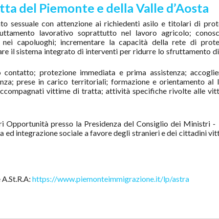
atta del Piemonte e della Valle d’Aosta
o sessuale con attenzione ai richiedenti asilo e titolari di pro
ruttamento lavorativo soprattutto nel lavoro agricolo; conosc
 nei capoluoghi; incrementare la capacità della rete di prote
 il sistema integrato di interventi per ridurre lo sfruttamento di
o contatto; protezione immediata e prima assistenza; accoglie
a; prese in carico territoriali; formazione e orientamento al 
accompagnati vittime di tratta; attività specifiche rivolte alle vit
ri Opportunità presso la Presidenza del Consiglio dei Ministri 
d integrazione sociale a favore degli stranieri e dei cittadini vit
 A.St.R.A:
https://www.piemonteimmigrazione.it/lp/astra