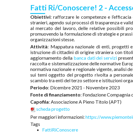
Fatti Ri/Conoscere! 2 - Accesso 
Obiettivi
: rafforzare le competenze e l’efficacia
stranieri, agendo sui processi di trasparenza e val
al mercato del lavoro, delle relative possibili pr
promuovendo la formulazione di strategie e prassi
organizzazioni stesse.
Attività
: Mappatura nazionale di enti, progetti e 
istruzione di cittadini di origine straniera con tit
aggiornamento della
banca dati dei servizi
presente
raccolta e sistematizzazione delle normative Europe
normativa nazionale e regionale vigente, analisi del
sui temi oggetto del progetto rivolta a personale
scambio tra enti del terzo settore e istituzioni org
Periodo
: Dicembre 2021 - Novembre 2023
Fonte di finanziamento
: Fondazione Compagnia d
Capofila
: Associazione A Pieno Titolo (APT)
scheda progetto
Per maggiori informazioni:
https://www.piemontei
Tags
FattiRiConoscere