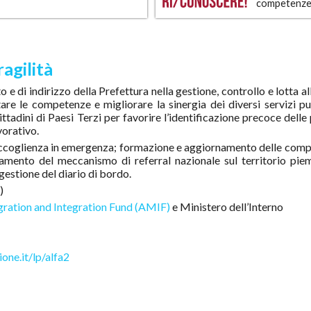
nuove tecnologie e di prassi inno
competenz
grAnti “Pensare prima al Dopo”
Il progetto si propone di ana
 per il lavoro, favorire l’accesso
professionale di cittadini stranier
pre più differenziato d’utenza e
di titoli esteri. Inoltre intende
dei servizi pubblici.
ragilità
 e di indirizzo della Prefettura nella gestione, controllo e lotta al
are le competenze e migliorare la sinergia dei diversi servizi pu
ittadini di Paesi Terzi per favorire l’identificazione precoce dell
vorativo.
 accoglienza in emergenza; formazione e aggiornamento delle com
rzamento del meccanismo di referral nazionale sul territorio pie
estione del diario di bordo.
)
ation and Integration Fund (AMIF)
e Ministero dell’Interno
ne.it/lp/alfa2