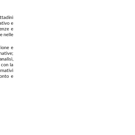
ttadini
ativo e
tenze e
e nelle
zione e
mative;
 analisi,
 con la
rmativi
ronto e