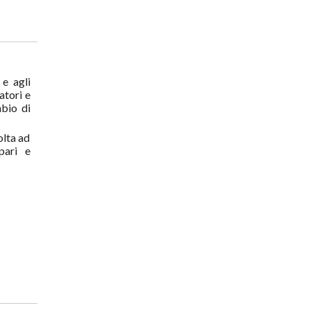
 e agli
atori e
mbio di
olta ad
 pari e