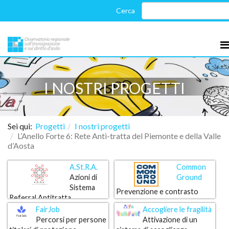
I NOSTRI PROGETTI
Sei qui:
Progetti
I nostri progetti
L’Anello Forte 6: Rete Anti-tratta del Piemonte e della Valle
d’Aosta
A.St.R.A.
Common
Azioni di
Ground
Sistema
Prevenzione e contrasto
Referral Antitratta
delle forme di distorsione del
Il progetto si propone di
FairJob
Accogliere le fragilità
mercato del lavoro
prevenire e contrastare le
Percorsi per persone
Attivazione di un
forme di distorsione del