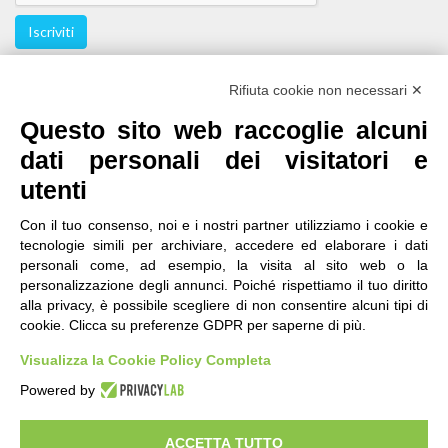
Iscriviti
Seguici
Rifiuta cookie non necessari ✕
Questo sito web raccoglie alcuni
dati personali dei visitatori e
utenti
Con il tuo consenso, noi e i nostri partner utilizziamo i cookie e
tecnologie simili per archiviare, accedere ed elaborare i dati
personali come, ad esempio, la visita al sito web o la
contatti
|
qualità
|
accessibilità
|
privacy
|
note legali
personalizzazione degli annunci. Poiché rispettiamo il tuo diritto
alla privacy, è possibile scegliere di non consentire alcuni tipi di
IRES Piemonte - Istituto di Ricerche Economico
cookie. Clicca su preferenze GDPR per saperne di più.
Sociali del Piemonte
Via Nizza 18, 10125 Torino - C.F.80084650011
Visualizza la Cookie Policy Completa
P.Iva 04328830015
© 2018 All Rights Reserved
Powered by
CREATIVE COMMONS - Il contenuto di questo sito è pubblicato in licenza
Creative Commons
ACCETTA TUTTO