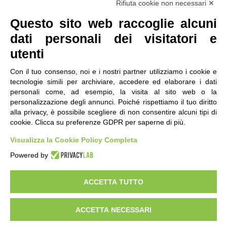
Seguici
Rifiuta cookie non necessari ✕
Questo sito web raccoglie alcuni
dati personali dei visitatori e
utenti
Con il tuo consenso, noi e i nostri partner utilizziamo i cookie e
tecnologie simili per archiviare, accedere ed elaborare i dati
personali come, ad esempio, la visita al sito web o la
contatti
|
qualità
|
accessibilità
|
privacy
|
note legali
personalizzazione degli annunci. Poiché rispettiamo il tuo diritto
alla privacy, è possibile scegliere di non consentire alcuni tipi di
IRES Piemonte - Istituto di Ricerche Economico
cookie. Clicca su preferenze GDPR per saperne di più.
Sociali del Piemonte
Via Nizza 18, 10125 Torino - C.F.80084650011
Visualizza la Cookie Policy Completa
P.Iva 04328830015
© 2018 All Rights Reserved
Powered by
CREATIVE COMMONS - Il contenuto di questo sito è pubblicato in licenza
Creative Commons
ACCETTA TUTTO
"Attribuzione - Non Commerciale - Condividi allo stesso modo"
ACCETTA NECESSARI