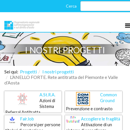
I NOSTRI PROGETTI
Sei qui:
Progetti
I nostri progetti
L’ANELLO FORTE. Rete antitratta del Piemonte e Valle
d’Aosta
A.St.R.A.
Common
Azioni di
Ground
Sistema
Prevenzione e contrasto
Referral Antitratta
delle forme di distorsione del
Il progetto si propone di
FairJob
Accogliere le fragilità
mercato del lavoro
prevenire e contrastare le
Percorsi per persone
Attivazione di un
forme di distorsione del