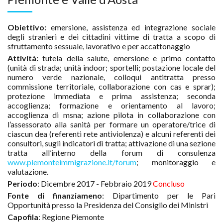
percorsi di profilazione
innovativi.
Obiettivo:
emersione, assistenza ed integrazione sociale
degli stranieri e dei cittadini vittime di tratta a scopo di
sfruttamento sessuale, lavorativo e per accattonaggio
Attività:
tutela della salute, emersione e primo contatto
(unità di strada; unità indoor; sportelli; postazione locale del
numero verde nazionale, colloqui antitratta presso
commissione territoriale, collaborazione con cas e sprar);
protezione immediata e prima assistenza; seconda
accoglienza; formazione e orientamento al lavoro;
accoglienza di msna; azione pilota in collaborazione con
l’assessorato alla sanità per formare un operatore/trice di
ciascun dea (referenti rete antiviolenza) e alcuni referenti dei
consultori, sugli indicatori di tratta; attivazione di una sezione
tratta all’interno della forum di consulenza
www.piemonteimmigrazione.it/forum
; monitoraggio e
valutazione.
Periodo
: Dicembre 2017 - Febbraio 2019
Concluso
Fonte di finanziameno
: Dipartimento per le Pari
Opportunità presso la Presidenza del Consiglio dei Ministri
Capofila
: Regione Piemonte