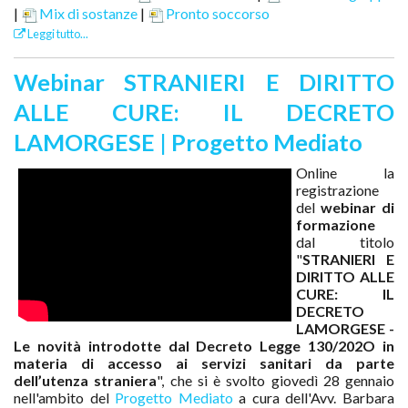
|
Mix di sostanze
|
Pronto soccorso
Leggi tutto...
Webinar STRANIERI E DIRITTO
ALLE CURE: IL DECRETO
LAMORGESE | Progetto Mediato
Online la
registrazione
del
webinar di
formazione
dal titolo
"
STRANIERI E
DIRITTO ALLE
CURE: IL
DECRETO
LAMORGESE -
Le novità introdotte dal Decreto Legge 130/202O in
materia di accesso ai servizi sanitari da parte
dell’utenza straniera
", che si è svolto giovedì 28 gennaio
nell'ambito del
Progetto Mediato
a cura dell'Avv. Barbara