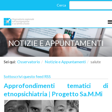
NOTIZIE E APPUNTAMENTI
Sei qui:
Osservatorio
Notizie e Appuntamenti
salute
Sottoscrivi questo feed RSS
Approfondimenti tematici di
etnopsichiatria | Progetto Sa.M.Mi