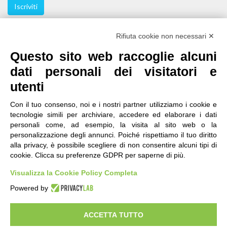
Iscriviti
Seguici
Rifiuta cookie non necessari ✕
Questo sito web raccoglie alcuni
dati personali dei visitatori e
utenti
Con il tuo consenso, noi e i nostri partner utilizziamo i cookie e
tecnologie simili per archiviare, accedere ed elaborare i dati
personali come, ad esempio, la visita al sito web o la
contatti
|
qualità
|
accessibilità
|
privacy
|
note legali
personalizzazione degli annunci. Poiché rispettiamo il tuo diritto
alla privacy, è possibile scegliere di non consentire alcuni tipi di
IRES Piemonte - Istituto di Ricerche Economico
cookie. Clicca su preferenze GDPR per saperne di più.
Sociali del Piemonte
Via Nizza 18, 10125 Torino - C.F.80084650011
Visualizza la Cookie Policy Completa
P.Iva 04328830015
© 2018 All Rights Reserved
Powered by
CREATIVE COMMONS - Il contenuto di questo sito è pubblicato in licenza
Creative Commons
ACCETTA TUTTO
"Attribuzione - Non Commerciale - Condividi allo stesso modo"