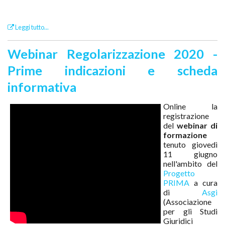
Leggi tutto...
Webinar Regolarizzazione 2020 -
Prime indicazioni e scheda
informativa
Online la
registrazione
del
webinar di
formazione
tenuto giovedì
11 giugno
nell'ambito del
Progetto
PRIMA
a cura
di
Asgi
(Associazione
per gli Studi
Giuridici