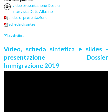
video presentazione Dossier
intervista Dott. Allasino
slides di presentazione
scheda di sintesi
Leggi tutto...
Video, scheda sintetica e slides -
presentazione Dossier
Immigrazione 2019