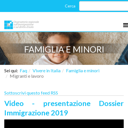
FAMIGLIA E MINORI
Sei qui:
Faq
Vivere in Italia
Famiglia e minori
Migranti e lavoro
Sottoscrivi questo feed RSS
Video - presentazione Dossier
Immigrazione 2019