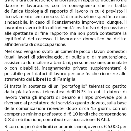
datore e lavoratore, con la conseguenza che si tratta
dell’unica tipologia di rapporto di lavoro in cui è previsto il
licenziamento senza necessità di motivazione specifica e non
sindacabile. In caso di licenziamento improvviso, dunque, il
lavoratore avrà diritto all’indennità sostitutiva del preavviso e
alle spettanze di fine rapporto ma non potrà contestare la
legittimità del recesso. Il lavoratore domestico ha diritto
all’indennità di disoccupazione.
Nel caso vengano svolti unicamente piccoli lavori domestici
(quali lavori di giardinaggio, di pulizia o di manutenzione,
assistenza domiciliare a bambini, persone anziane, ammalate
o con disabilità, insegnamento privato supplementare) è
possibile per i datori di lavoro persone fisiche ricorrere allo
strumento del
Libretto di Famiglia
.
Si tratta in sostanza di un "portafoglio" telematico gestito
dalla piattaforma telematica dell'INPS in cui il datore di
lavoro versa gli importi di denaro e l'Inps provvede poi a
riversare al prestatore del servizio quanto dovuto, sulla base
delle comunicazioni ricevute, dopo circa 15 giorni, con un
compenso minimo prefissato di € 10 lordi (che comprendono
€ 8 di retribuzione, contributi e assicurazione INAIL).
Ricorrono però dei limiti economici annui, ovvero: € 5.000 per