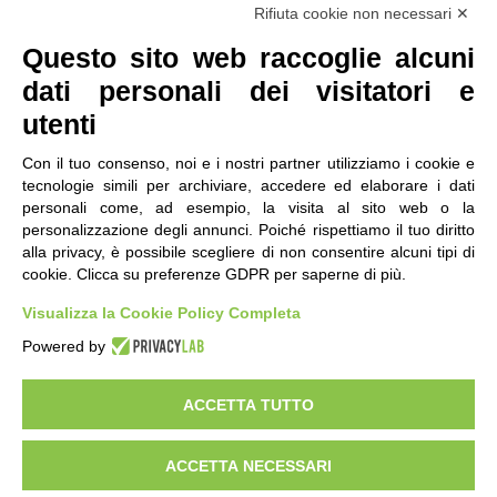
Seguici
Rifiuta cookie non necessari ✕
Questo sito web raccoglie alcuni
dati personali dei visitatori e
utenti
Con il tuo consenso, noi e i nostri partner utilizziamo i cookie e
tecnologie simili per archiviare, accedere ed elaborare i dati
personali come, ad esempio, la visita al sito web o la
contatti
|
qualità
|
accessibilità
|
privacy
|
note legali
personalizzazione degli annunci. Poiché rispettiamo il tuo diritto
alla privacy, è possibile scegliere di non consentire alcuni tipi di
IRES Piemonte - Istituto di Ricerche Economico
cookie. Clicca su preferenze GDPR per saperne di più.
Sociali del Piemonte
Via Nizza 18, 10125 Torino - C.F.80084650011
Visualizza la Cookie Policy Completa
P.Iva 04328830015
© 2018 All Rights Reserved
Powered by
CREATIVE COMMONS - Il contenuto di questo sito è pubblicato in licenza
Creative Commons
ACCETTA TUTTO
"Attribuzione - Non Commerciale - Condividi allo stesso modo"
ACCETTA NECESSARI