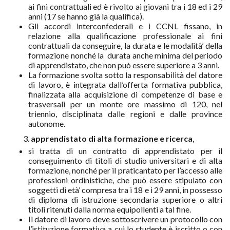
ai fini contrattuali ed è rivolto ai giovani tra i 18 ed i 29
anni (17 se hanno già la qualifica).
Gli accordi interconfederali e i CCNL fissano, in
relazione alla qualificazione professionale ai fini
contrattuali da conseguire, la durata e le modalità’ della
formazione nonché la durata anche minima del periodo
di apprendistato, che non può essere superiore a 3 anni.
La formazione svolta sotto la responsabilità del datore
di lavoro, è integrata dall’offerta formativa pubblica,
finalizzata alla acquisizione di competenze di base e
trasversali per un monte ore massimo di 120, nel
triennio, disciplinata dalle regioni e dalle province
autonome.
3.
apprendistato di alta formazione e ricerca
,
si tratta di un contratto di apprendistato per il
conseguimento di titoli di studio universitari e di alta
formazione, nonché per il praticantato per l’accesso alle
professioni ordinistiche, che può essere stipulato con
soggetti di età’ compresa tra i 18 e i 29 anni, in possesso
di diploma di istruzione secondaria superiore o altri
titoli ritenuti dalla norma equipollenti a tal fine.
Il datore di lavoro deve sottoscrivere un protocollo con
l’istituzione formativa a cui lo studente è iscritto o con